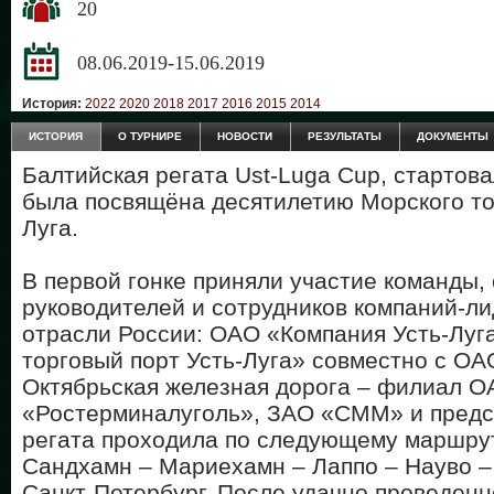
20
08.06.2019-15.06.2019
История:
2022
2020
2018
2017
2016
2015
2014
ИСТОРИЯ
О ТУРНИРЕ
НОВОСТИ
РЕЗУЛЬТАТЫ
ДОКУМЕНТЫ
Балтийская регата Ust-Luga Cup, стартова
была посвящёна десятилетию Морского тор
Луга.
В первой гонке приняли участие команды,
руководителей и сотрудников компаний-л
отрасли России: ОАО «Компания Усть-Луг
торговый порт Усть-Луга» совместно с ОА
Октябрьская железная дорога – филиал 
«Ростерминалуголь», ЗАО «СММ» и предс
регата проходила по следующему маршрут
Сандхамн – Мариехамн – Лаппо – Науво –
Санкт-Петербург. После удачно проведенн