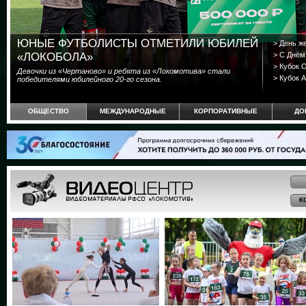
ЮНЫЕ ФУТБОЛИСТЫ ОТМЕТИЛИ ЮБИЛЕЙ
> День ж
«ЛОКОБОЛА»
> С Днём
> Кубок 
Девочки из «Чертаново» и ребята из «Локомотива» стали
> Кубок
победителями юбилейного ­20-го сезона.
ОБЩЕСТВО
МЕЖДУНАРОДНЫЕ
КОРПОРАТИВНЫЕ
ДО
К