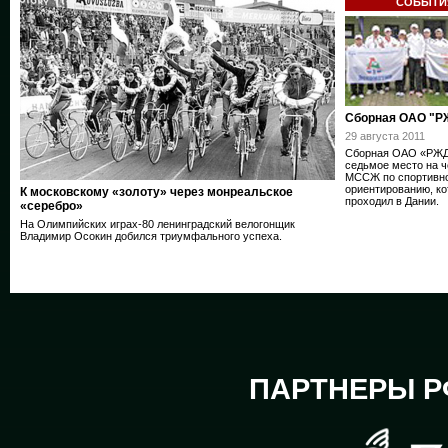
СОБЫТИ
Сборная ОАО "Р
29 августа 2011
Сборная ОАО «РЖД
седьмое место на 
МССЖ по спортивн
ориентированию, к
К московскому «золоту» через монреальское
проходил в Дании.
«серебро»
На Олимпийских играх-80 ленинградский велогонщик
Владимир Осокин добился триумфального успеха.
ПАРТНЕРЫ Р