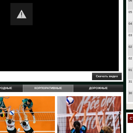
06
05
04
03
02
02
01
31
РОДНЫЕ
КОРПОРАТИВНЫЕ
ДОРОЖНЫЕ
30
27
24
С
23