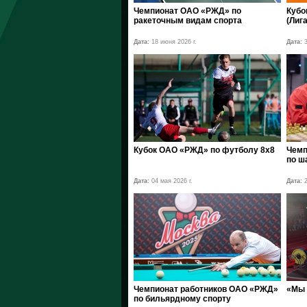
Чемпионат ОАО «РЖД» по
Кубо
ракеточным видам спорта
(Лига
Дата:
18 июня 2026 г.
Дата:
3
Кубок ОАО «РЖД» по футболу 8х8
Чемп
по ш
Дата:
04 мая 2026 г.
Дата:
2
Чемпионат работников ОАО «РЖД»
«Мы 
по бильярдному спорту