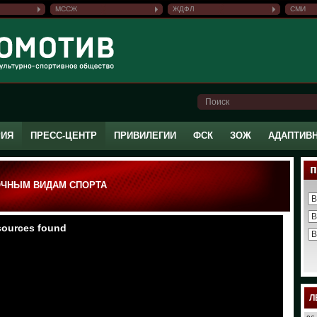
МССЖ
ЖДФЛ
СМИ
РИЯ
ПРЕСС-ЦЕНТР
ПРИВИЛЕГИИ
ФСК
ЗОЖ
АДАПТИВ
ОЧНЫМ ВИДАМ СПОРТА
Л