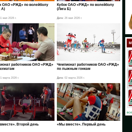
к ОАО «РЖД» по волейболу
Кубок ОАО «РЖД» по волейболу
18
 А)
(Лига Б)
17
1 мая 2026 г.
Дата:
26 мая 2026 г.
12
11
М
10
08
ионат работников ОАО «РЖД»
Чемпионат работников ОАО «РЖД»
ахматам
по лыжным гонкам
07
1 марта 2026 г.
Дата:
02 марта 2026 г.
06
03
02
все
01
вместе». Второй день
«Мы вместе». Первый день