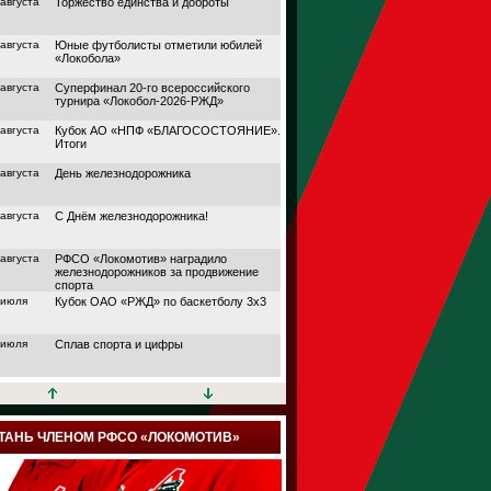
 августа
Торжество единства и доброты
 августа
Юные футболисты отметили юбилей
«Локобола»
 августа
Суперфинал 20-го всероссийского
турнира «Локобол-2026-РЖД»
 августа
Кубок АО «НПФ «БЛАГОСОСТОЯНИЕ».
Итоги
 августа
День железнодорожника
 августа
С Днём железнодорожника!
 августа
РФСО «Локомотив» наградило
железнодорожников за продвижение
спорта
 июля
Кубок ОАО «РЖД» по баскетболу 3х3
 июля
Сплав спорта и цифры
 июля
Кубок АО «НПФ
«БЛАГОСОСТОЯНИЕ»
 июля
Дорога в большой спорт
ТАНЬ ЧЛЕНОМ РФСО «ЛОКОМОТИВ»
 июля
Поймали волну удачи