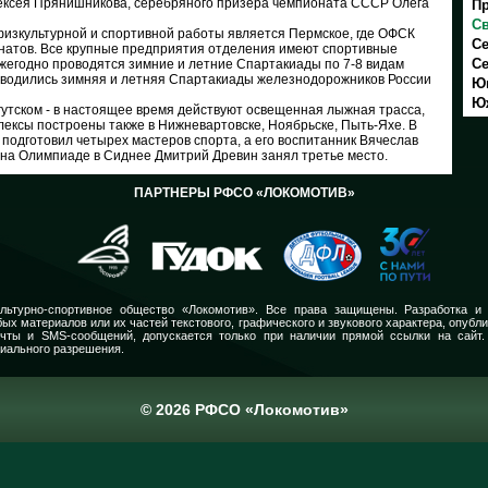
лексея Прянишникова, серебряного призера чемпионата СССР Олега
Пр
Св
изкультурной и спортивной работы является Пермское, где ОФСК
Се
гнатов. Все крупные предприятия отделения имеют спортивные
Се
ежегодно проводятся зимние и летние Спартакиады по 7-8 видам
оводились зимняя и летняя Спартакиады железнодорожников России
Юг
Ю
гутском - в настоящее время действуют освещенная лыжная трасса,
лексы построены также в Нижневартовске, Ноябрьске, Пыть-Яхе. В
в подготовил четырех мастеров спорта, а его воспитанник Вячеслав
 на Олимпиаде в Сиднее Дмитрий Древин занял третье место.
ПАРТНЕРЫ РФСО «ЛОКОМОТИВ»
льтурно-спортивное общество «Локомотив». Все права защищены. Разработка и
ых материалов или их частей текстового, графического и звукового характера, опубл
очты и SMS-сообщений, допускается только при наличии прямой ссылки на сайт.
иального разрешения.
© 2026 РФСО «Локомотив»