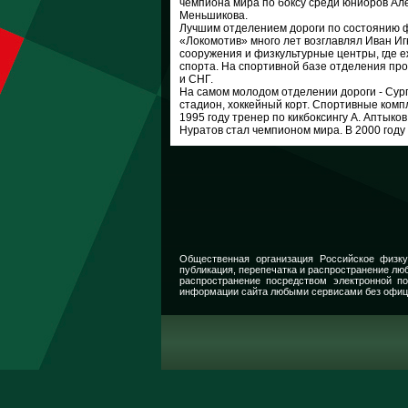
чемпиона мира по боксу среди юниоров А
Меньшикова.
Лучшим отделением дороги по состоянию ф
«Локомотив» много лет возглавлял Иван И
сооружения и физкультурные центры, где 
спорта. На спортивной базе отделения пр
и СНГ.
На самом молодом отделении дороги - Сур
стадион, хоккейный корт. Спортивные комп
1995 году тренер по кикбоксингу А. Аптыко
Нуратов стал чемпионом мира. В 2000 году
Общественная организация Российское физку
публикация, перепечатка и распространение люб
распространение посредством электронной п
информации сайта любыми сервисами без офиц