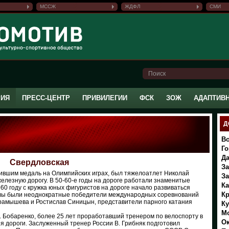
МССЖ
ЖДФЛ
СМИ
РИЯ
ПРЕСС-ЦЕНТР
ПРИВИЛЕГИИ
ФСК
ЗОЖ
АДАПТИВ
Д
Во
Го
Да
Свердловская
За
ившим медаль на Олимпийских играх, был тяжелоатлет Николай
За
елезную дорогу. В 50-60-е годы на дороге работали знаменитые
Ка
60 году с кружка юных фигуристов на дороге начало развиваться
Кр
олы были неоднократные победители международных соревнований
рамышева и Ростислав Синицын, представители парного катания
К
Мо
. Бобаренко, более 25 лет проработавший тренером по велоспорту в
Ок
я дороги. Заслуженный тренер России В. Грибняк подготовил