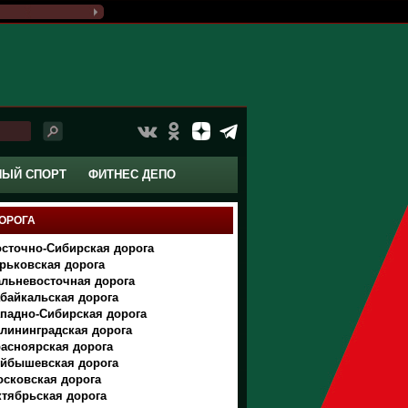
НЫЙ СПОРТ
ФИТНЕС ДЕПО
ОРОГА
сточно-Сибирская дорога
рьковская дорога
льневосточная дорога
байкальская дорога
падно-Сибирская дорога
лининградская дорога
асноярская дорога
уйбышевская дорога
сковская дорога
тябрьская дорога