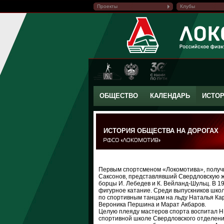
Проекты
Клубы
ОБЩЕСТВО
КАЛЕНДАРЬ
ИСТО
ИСТОРИЯ ОБЩЕСТВА НА ДОРОГАХ
Первым спортсменом «Локомотива», получ
Саксонов, представлявший Свердловскую ж
борцы И. Лебедев и К. Вейланд-Шульц. В 19
фигурное катание. Среди выпускников шк
по спортивным танцам на льду Наталья Ка
Вероника Першина и Марат Акбаров.
Целую плеяду мастеров спорта воспитал Н
спортивной школе Свердловского отделени