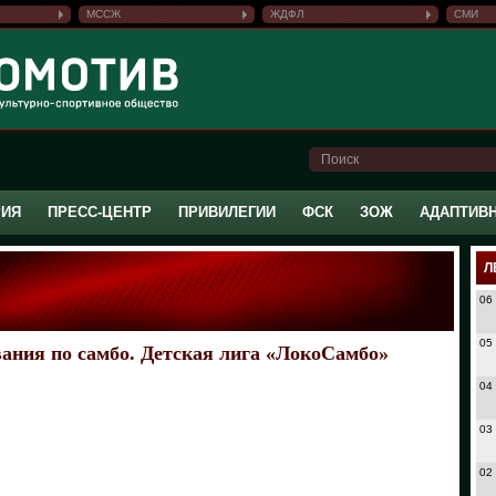
МССЖ
ЖДФЛ
СМИ
РИЯ
ПРЕСС-ЦЕНТР
ПРИВИЛЕГИИ
ФСК
ЗОЖ
АДАПТИВ
Л
06
05
вания по самбо. Детская лига «ЛокоСамбо»
04
03
02