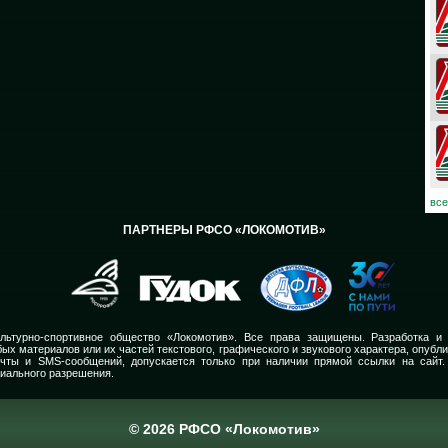
08
07
06
03
02
все
ПАРТНЕРЫ РФСО «ЛОКОМОТИВ»
01
30
30
льтурно-спортивное общество «Локомотив». Все права защищены. Разработка и
ых материалов или их частей текстового, графического и звукового характера, опубл
29
очты и SMS-сообщений, допускается только при наличии прямой ссылки на сайт.
иального разрешения.
28
© 2026 РФСО «Локомотив»
27