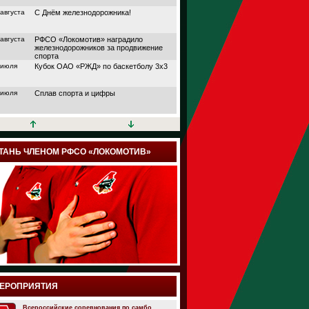
 августа
С Днём железнодорожника!
 августа
РФСО «Локомотив» наградило
железнодорожников за продвижение
спорта
 июля
Кубок ОАО «РЖД» по баскетболу 3х3
 июля
Сплав спорта и цифры
 июля
Кубок АО «НПФ
«БЛАГОСОСТОЯНИЕ»
 июля
Дорога в большой спорт
ТАНЬ ЧЛЕНОМ РФСО «ЛОКОМОТИВ»
 июля
Поймали волну удачи
 июля
Папа, мама и я выходим на старт
 июля
Йога, плавание или теннис?
 июля
Подведены итоги шестого сезона
проекта «Трансформация» от РФСО
«Локомотив»
 июля
Семейный спортивный фестиваль
ЕРОПРИЯТИЯ
здорового образа жизни «ЛокоЛето»
прошёл в Москве
 июля
Всероссийские соревнования по самбо.
Итоги онлайн марафона РФСО