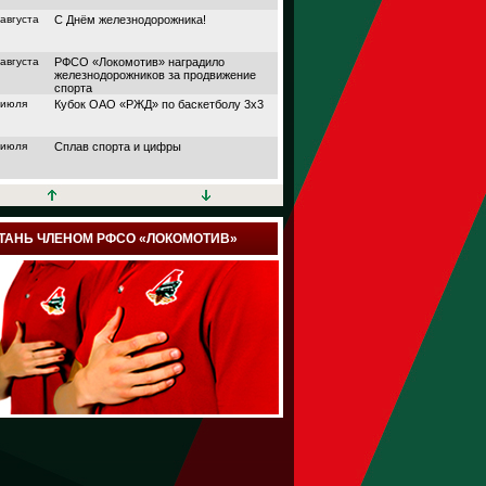
 августа
С Днём железнодорожника!
 августа
РФСО «Локомотив» наградило
железнодорожников за продвижение
спорта
 июля
Кубок ОАО «РЖД» по баскетболу 3х3
 июля
Сплав спорта и цифры
 июля
Кубок АО «НПФ
«БЛАГОСОСТОЯНИЕ»
 июля
Дорога в большой спорт
ТАНЬ ЧЛЕНОМ РФСО «ЛОКОМОТИВ»
 июля
Поймали волну удачи
 июля
Папа, мама и я выходим на старт
 июля
Йога, плавание или теннис?
 июля
Подведены итоги шестого сезона
проекта «Трансформация» от РФСО
«Локомотив»
 июля
Семейный спортивный фестиваль
здорового образа жизни «ЛокоЛето»
прошёл в Москве
 июля
Итоги онлайн марафона РФСО