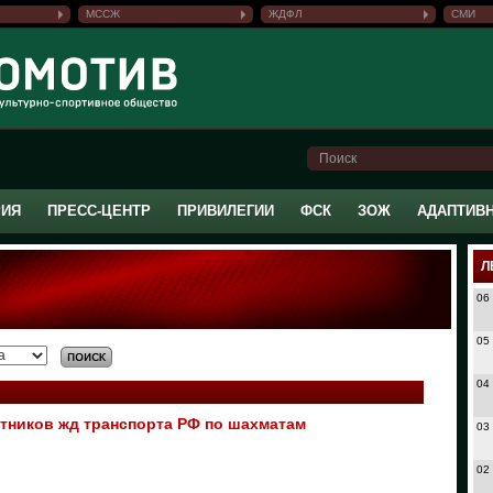
МССЖ
ЖДФЛ
СМИ
РИЯ
ПРЕСС-ЦЕНТР
ПРИВИЛЕГИИ
ФСК
ЗОЖ
АДАПТИВ
Л
06
05
04
тников жд транспорта РФ по шахматам
03
02