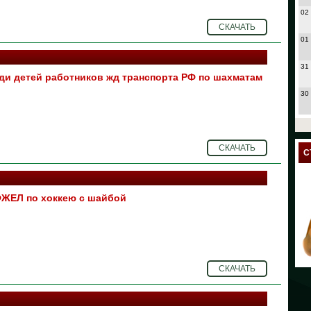
02
СКАЧАТЬ
01
31
ди детей работников жд транспорта РФ по шахматам
30
27
СКАЧАТЬ
24
С
23
ЖЕЛ по хоккею с шайбой
18
17
12
СКАЧАТЬ
11
10