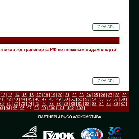
СКАЧАТЬ
тников жд транспорта РФ по пляжным видам спорта
СКАЧАТЬ
|
12
|
13
|
14
|
15
|
16
|
17
|
18
|
19
|
20
|
21
|
22
|
23
|
24
|
25
|
26
|
27
|
28
|
29
|
41
|
42
|
43
|
44
|
45
|
46
|
47
|
48
|
49
|
50
|
51
|
52
|
53
|
54
|
55
|
56
|
57
|
58
|
70
|
71
|
72
|
73
|
74
|
75
|
76
|
77
|
78
|
79
|
80
|
81
|
82
|
83
|
84
|
85
|
86
|
87
|
93
|
94
|
95
|
96
| 97 |
98
|
99
|
100
|
101
|
102
|
103
|
ПАРТНЕРЫ РФСО «ЛОКОМОТИВ»