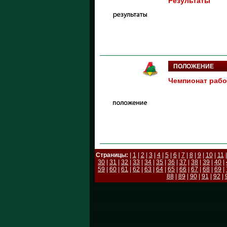
Результаты
ПОЛОЖЕНИЕ
Чемпионат рабо
Страницы:
|
1
|
2
|
3
|
4
|
5
|
6
|
7
|
8
|
9
|
10
|
11
30
|
31
|
32
|
33
|
34
|
35
|
36
|
37
|
38
|
39
|
40
|
59
|
60
|
61
|
62
|
63
|
64
|
65
|
66
|
67
|
68
|
69
|
88
|
89
|
90
|
91
|
92
|