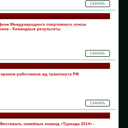
СКАЧАТЬ
26
25
фоне Международного спортивного союза
24
ков - Командные результаты
23
22
СКАЧАТЬ
20
19
теранов-работников жд транспорта РФ
18
17
СКАЧАТЬ
16
16
Фестиваль семейных команд «Туриада 2014» -