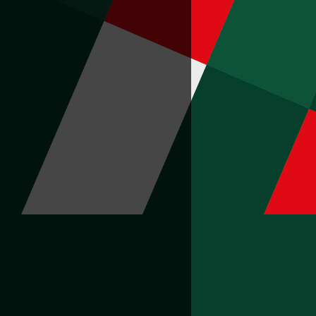
«Локомотив»
 июля
День семьи, любви и верности!
 июля
Команда РЖД — победитель Median
Tour на Tour de Russie
 июля
Нумизмату в коллекцию
 июля
Выбор сильных
 июля
Сообразили на троих
 июля
Кубок за настрой
 июня
«ЛокоЛето 2026»
 июня
На ВСЖД завершилась Летняя
спартакиада на кубок Иркутского
филиала Дорпрофжела
 июня
Идеальная фигура
 июня
Пропуск в сборную
 июня
Общая победа