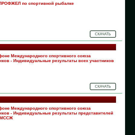
ПРОФЖЕЛ по спортивной рыбалке
08
07
СКАЧАТЬ
06
03
фоне Международного спортивного союза
02
ков - Индивидуальные результаты всех участников
01
30
СКАЧАТЬ
30
29
фоне Международного спортивного союза
ков - Индивидуальные результаты представителей
ц МССЖ
28
27