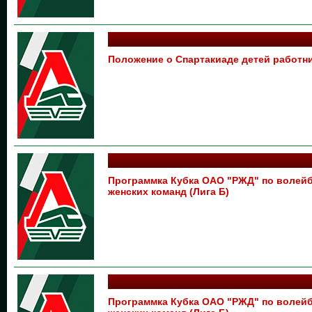
Положение о Спартакиаде детей работ
Программка Кубка ОАО "РЖД" по волейб
женских команд (Лига Б)
Программка Кубка ОАО "РЖД" по волейб