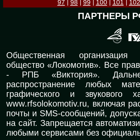
97
|
98
|
99
|
100
|
101
|
10
ПАРТНЕРЫ Р
Общественная организация Р
общество «Локомотив». Все прав
-
РПБ «Виктория».
Дальней
распространение любых мате
графического и звукового х
www.rfsolokomotiv.ru,
включая рас
почты и SMS-сообщений, допуска
на сайт. Запрещается автоматиз
любыми сервисами без официаль