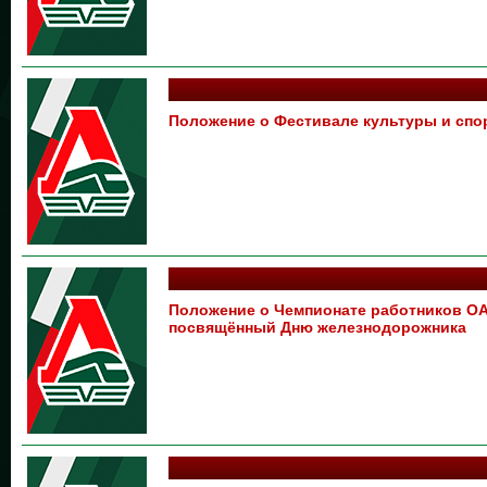
Положение о Фестивале культуры и спо
Положение о Чемпионате работников ОАО
посвящённый Дню железнодорожника