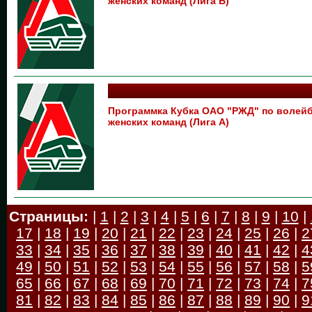
женских команд (Лига Б)
Программка Кубка ОАО "РЖД" по волейб
женских команд (Лига А)
Страницы:
|
1
|
2
|
3
|
4
|
5
|
6
|
7
|
8
|
9
|
10
|
17
|
18
|
19
|
20
|
21
|
22
|
23
|
24
|
25
|
26
|
2
33
|
34
|
35
|
36
|
37
|
38
|
39
|
40
|
41
|
42
|
4
49
|
50
|
51
|
52
|
53
|
54
|
55
|
56
|
57
|
58
|
5
65
|
66
|
67
|
68
|
69
|
70
|
71
|
72
|
73
|
74
|
7
81
|
82
|
83
|
84
|
85
|
86
|
87
|
88
|
89
|
90
|
9