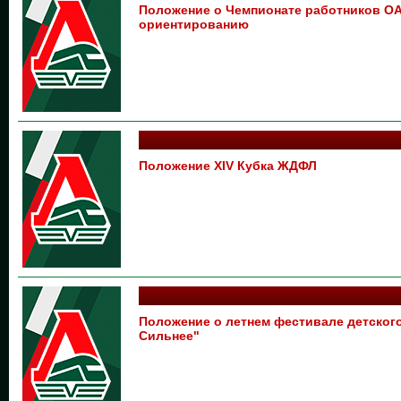
Положение о Чемпионате работников О
ориентированию
Положение XIV Кубка ЖДФЛ
Положение о летнем фестивале детског
Сильнее"