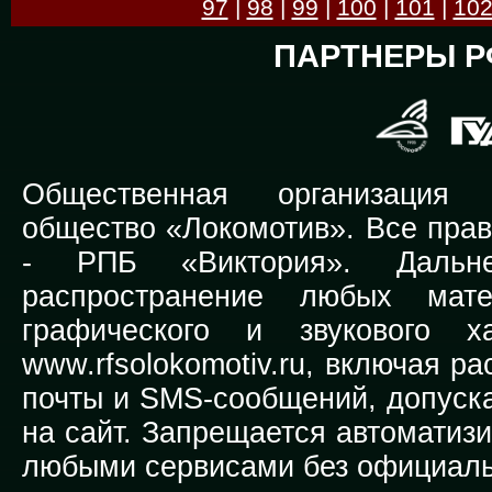
97
|
98
|
99
|
100
|
101
|
10
ПАРТНЕРЫ Р
Общественная организация Р
общество «Локомотив». Все прав
-
РПБ «Виктория».
Дальней
распространение любых мате
графического и звукового х
www.rfsolokomotiv.ru,
включая рас
почты и SMS-сообщений, допуска
на сайт. Запрещается автоматиз
любыми сервисами без официаль