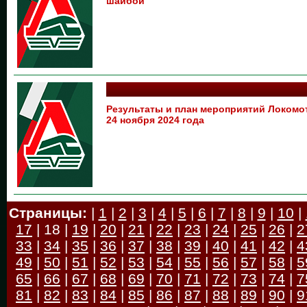
шайбой
Результаты и план мероприятий Локомо
24 ноября 2024 года
Страницы:
|
1
|
2
|
3
|
4
|
5
|
6
|
7
|
8
|
9
|
10
|
17
| 18 |
19
|
20
|
21
|
22
|
23
|
24
|
25
|
26
|
2
33
|
34
|
35
|
36
|
37
|
38
|
39
|
40
|
41
|
42
|
4
49
|
50
|
51
|
52
|
53
|
54
|
55
|
56
|
57
|
58
|
5
65
|
66
|
67
|
68
|
69
|
70
|
71
|
72
|
73
|
74
|
7
81
|
82
|
83
|
84
|
85
|
86
|
87
|
88
|
89
|
90
|
9