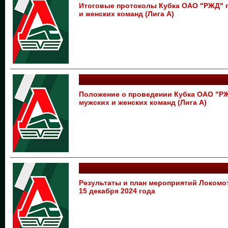
Итоговые протоколы Кубка ОАО "РЖД" 
и женских команд (Лига А)
Положение о проведении Кубка ОАО "Р
мужских и женских команд (Лига А)
Результаты и план мероприятий Локом
15 декабря 2024 года