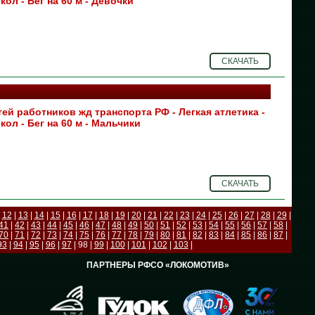
ол - Бег на 60 м - Девочки
СКАЧАТЬ
ей работников жд транспорта РФ - Легкая атлетика -
ол - Бег на 60 м - Мальчики
СКАЧАТЬ
|
12
|
13
|
14
|
15
|
16
|
17
|
18
|
19
|
20
|
21
|
22
|
23
|
24
|
25
|
26
|
27
|
28
|
29
|
41
|
42
|
43
|
44
|
45
|
46
|
47
|
48
|
49
|
50
|
51
|
52
|
53
|
54
|
55
|
56
|
57
|
58
|
70
|
71
|
72
|
73
|
74
|
75
|
76
|
77
|
78
|
79
|
80
|
81
|
82
|
83
|
84
|
85
|
86
|
87
|
93
|
94
|
95
|
96
|
97
| 98 |
99
|
100
|
101
|
102
|
103
|
ПАРТНЕРЫ РФСО «ЛОКОМОТИВ»