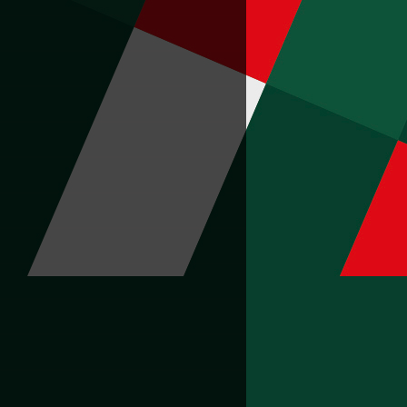
«Локомотив»
 июля
День семьи, любви и верности!
 июля
Команда РЖД — победитель Median
Tour на Tour de Russie
 июля
Нумизмату в коллекцию
 июля
Выбор сильных
 июля
Сообразили на троих
 июля
Кубок за настрой
 июня
«ЛокоЛето 2026»
 июня
На ВСЖД завершилась Летняя
спартакиада на кубок Иркутского
филиала Дорпрофжела
 июня
Идеальная фигура
 июня
Пропуск в сборную
 июня
Общая победа