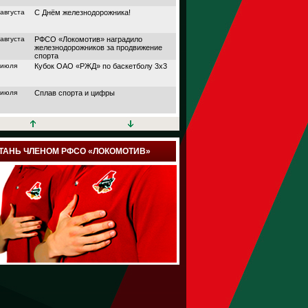
 августа
С Днём железнодорожника!
 августа
РФСО «Локомотив» наградило
железнодорожников за продвижение
спорта
 июля
Кубок ОАО «РЖД» по баскетболу 3х3
 июля
Сплав спорта и цифры
 июля
Кубок АО «НПФ
«БЛАГОСОСТОЯНИЕ»
 июля
Дорога в большой спорт
ТАНЬ ЧЛЕНОМ РФСО «ЛОКОМОТИВ»
 июля
Поймали волну удачи
 июля
Папа, мама и я выходим на старт
 июля
Йога, плавание или теннис?
 июля
Подведены итоги шестого сезона
проекта «Трансформация» от РФСО
«Локомотив»
 июля
Семейный спортивный фестиваль
здорового образа жизни «ЛокоЛето»
прошёл в Москве
 июля
Итоги онлайн марафона РФСО