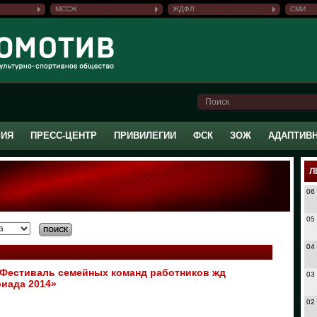
МССЖ
ЖДФЛ
СМИ
РИЯ
ПРЕСС-ЦЕНТР
ПРИВИЛЕГИИ
ФСК
ЗОЖ
АДАПТИВ
Л
06
05
04
Фестиваль семейных команд работников жд
03
риада 2014»
02