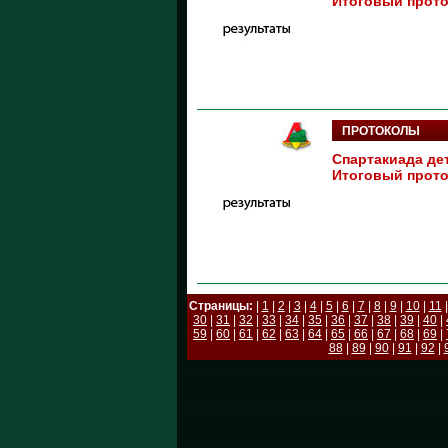
Итоговый проток
ПРОТОКОЛЫ
Спартакиада дет
Итоговый проток
Страницы:
|
1
|
2
|
3
|
4
|
5
|
6
|
7
|
8
|
9
|
10
|
11
30
|
31
|
32
|
33
|
34
|
35
|
36
|
37
|
38
|
39
|
40
|
59
|
60
|
61
|
62
|
63
|
64
|
65
|
66
|
67
|
68
|
69
|
88
|
89
|
90
|
91
|
92
|