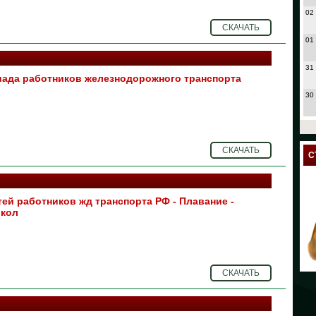
02
СКАЧАТЬ
01
31
иада работников железнодорожного транспорта
30
27
СКАЧАТЬ
24
С
23
ей работников жд транспорта РФ - Плавание -
18
окол
17
12
СКАЧАТЬ
11
10