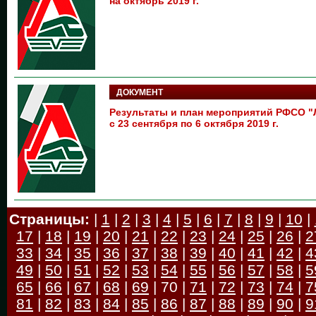
на октябрь 2019 г.
ДОКУМЕНТ
Результаты и план мероприятий РФСО
с 23 сентября по 6 октября 2019 г.
Страницы:
|
1
|
2
|
3
|
4
|
5
|
6
|
7
|
8
|
9
|
10
|
17
|
18
|
19
|
20
|
21
|
22
|
23
|
24
|
25
|
26
|
2
33
|
34
|
35
|
36
|
37
|
38
|
39
|
40
|
41
|
42
|
4
49
|
50
|
51
|
52
|
53
|
54
|
55
|
56
|
57
|
58
|
5
65
|
66
|
67
|
68
|
69
| 70 |
71
|
72
|
73
|
74
|
7
81
|
82
|
83
|
84
|
85
|
86
|
87
|
88
|
89
|
90
|
9