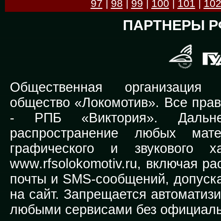
97
|
98
|
99
|
100
|
101
|
10
ПАРТНЕРЫ Р
Общественная организация Р
общество «Локомотив». Все прав
-
РПБ «Виктория».
Дальней
распространение любых мате
графического и звукового х
www.rfsolokomotiv.ru,
включая рас
почты и SMS-сообщений, допуска
на сайт. Запрещается автоматиз
любыми сервисами без официаль