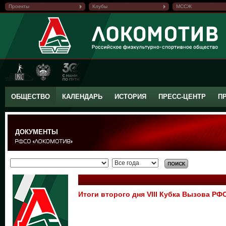
Проекты
Клубы
МССЖ
ОБЩЕСТВО
КАЛЕНДАРЬ
ИСТОРИЯ
ПРЕСС-ЦЕНТР
П
ДОКУМЕНТЫ
Итоги второго дня VIII Кубка Вызова Р