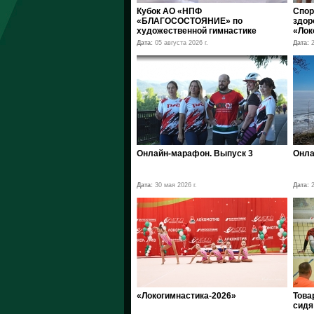
Кубок АО «НПФ
Спор
«БЛАГОСОСТОЯНИЕ» по
здор
художественной гимнастике
«Лок
Дата:
05 августа 2026 г.
Дата:
2
Онлайн-марафон. Выпуск 3
Онла
Дата:
30 мая 2026 г.
Дата:
2
«Локогимнастика-2026»
Това
сидя