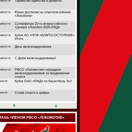
 августа
Торжество единства и доброты
 августа
Юные футболисты отметили юбилей
«Локобола»
 августа
Суперфинал 20-го всероссийского
турнира «Локобол-2026-РЖД»
 августа
Кубок АО «НПФ «БЛАГОСОСТОЯНИЕ».
Итоги
 августа
День железнодорожника
 августа
С Днём железнодорожника!
 августа
РФСО «Локомотив» наградило
железнодорожников за продвижение
спорта
 июля
Кубок ОАО «РЖД» по баскетболу 3х3
 июля
Сплав спорта и цифры
 июля
Кубок АО «НПФ
«БЛАГОСОСТОЯНИЕ»
 июля
Дорога в большой спорт
ТАНЬ ЧЛЕНОМ РФСО «ЛОКОМОТИВ»
 июля
Поймали волну удачи