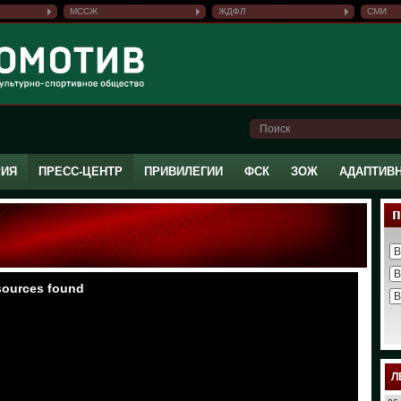
МССЖ
ЖДФЛ
СМИ
РИЯ
ПРЕСС-ЦЕНТР
ПРИВИЛЕГИИ
ФСК
ЗОЖ
АДАПТИВ
Л