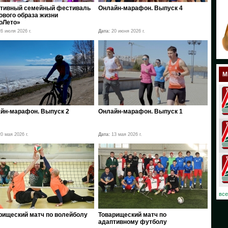
тивный семейный фестиваль
Онлайн-марафон. Выпуск 4
18
ового образа жизни
оЛето»
17
6 июля 2026 г.
Дата:
20 июня 2026 г.
12
11
М
10
08
йн-марафон. Выпуск 2
Онлайн-марафон. Выпуск 1
07
0 мая 2026 г.
Дата:
13 мая 2026 г.
06
03
02
все
01
рищеский матч по волейболу
Товарищеский матч по
адаптивному футболу