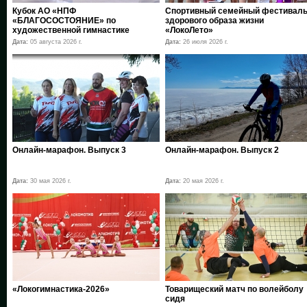
Кубок АО «НПФ
Спортивный семейный фестивал
«БЛАГОСОСТОЯНИЕ» по
здорового образа жизни
художественной гимнастике
«ЛокоЛето»
Дата:
05 августа 2026 г.
Дата:
26 июля 2026 г.
Онлайн-марафон. Выпуск 3
Онлайн-марафон. Выпуск 2
Дата:
30 мая 2026 г.
Дата:
20 мая 2026 г.
«Локогимнастика-2026»
Товарищеский матч по волейболу
сидя