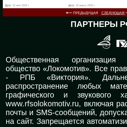
Дата:
10 мая 2026 г.
Дата:
18 марта 2026 г.
ПРЕДЫДУЩАЯ
СЛЕДУЮЩАЯ
ПАРТНЕРЫ Р
Общественная организация Р
общество «Локомотив». Все прав
-
РПБ «Виктория».
Дальней
распространение любых мате
графического и звукового х
www.rfsolokomotiv.ru,
включая рас
почты и SMS-сообщений, допуска
на сайт. Запрещается автоматиз