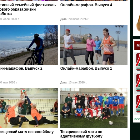
тивный семейный фестиваль
Онлайн-марафон. Выпуск 4
18
ового образа жизни
оЛето»
17
6 июля 2026 г.
Дата:
20 июня 2026 г.
12
11
М
10
08
йн-марафон. Выпуск 2
Онлайн-марафон. Выпуск 1
07
0 мая 2026 г.
Дата:
13 мая 2026 г.
06
03
02
все
01
рищеский матч по волейболу
Товарищеский матч по
адаптивному футболу