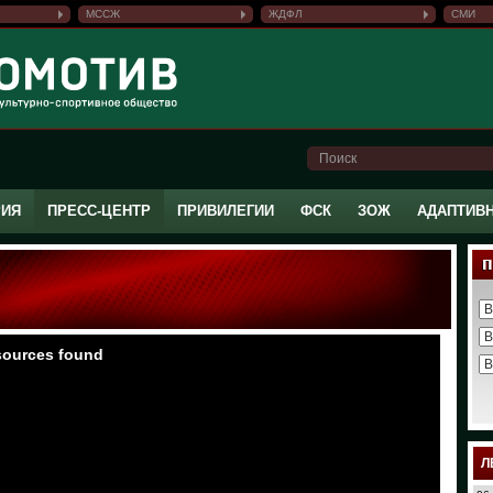
МССЖ
ЖДФЛ
СМИ
РИЯ
ПРЕСС-ЦЕНТР
ПРИВИЛЕГИИ
ФСК
ЗОЖ
АДАПТИВ
Л