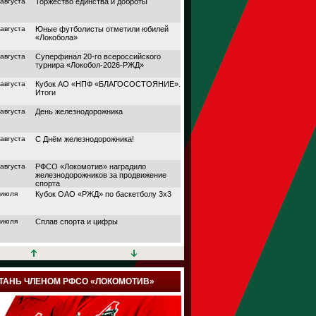
 августа
Торжество единства и доброты
 августа
Юные футболисты отметили юбилей
«Локобола»
 августа
Суперфинал 20-го всероссийского
турнира «Локобол-2026-РЖД»
 августа
Кубок АО «НПФ «БЛАГОСОСТОЯНИЕ».
Итоги
 августа
День железнодорожника
 августа
С Днём железнодорожника!
 августа
РФСО «Локомотив» наградило
железнодорожников за продвижение
спорта
 июля
Кубок ОАО «РЖД» по баскетболу 3х3
 июля
Сплав спорта и цифры
 июля
Кубок АО «НПФ
«БЛАГОСОСТОЯНИЕ»
 июля
Дорога в большой спорт
ТАНЬ ЧЛЕНОМ РФСО «ЛОКОМОТИВ»
 июля
Поймали волну удачи