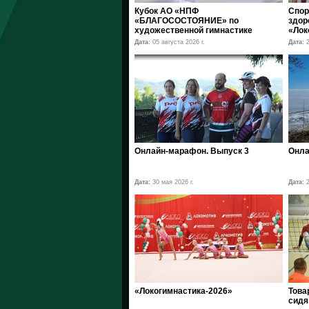
Кубок АО «НПФ
Спор
«БЛАГОСОСТОЯНИЕ» по
здор
художественной гимнастике
«Лок
Дата:
05 августа 2026 г.
Дата:
2
Онлайн-марафон. Выпуск 3
Онла
Дата:
30 мая 2026 г.
Дата:
2
«Локогимнастика-2026»
Това
сидя