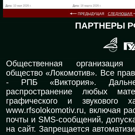
Дата:
10 мая 2026 г.
Дата:
18 марта 2026 г.
ПРЕДЫДУЩАЯ
СЛЕДУЮЩАЯ
ПАРТНЕРЫ Р
Общественная организация Р
общество «Локомотив». Все прав
-
РПБ «Виктория».
Дальней
распространение любых мате
графического и звукового х
www.rfsolokomotiv.ru,
включая рас
почты и SMS-сообщений, допуска
на сайт. Запрещается автоматиз