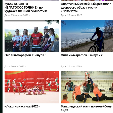
Кубок АО «НПФ
Спортивный семейный фестивал
«БЛАГОСОСТОЯНИЕ» по
здорового образа жизни
художественной гимнастике
«ЛокоЛето»
Дата:
05 августа 2026 г.
Дата:
26 июля 2026 г.
Онлайн-марафон. Выпуск 3
Онлайн-марафон. Выпуск 2
Дата:
30 мая 2026 г.
Дата:
20 мая 2026 г.
«Локогимнастика-2026»
Товарищеский матч по волейболу
сидя