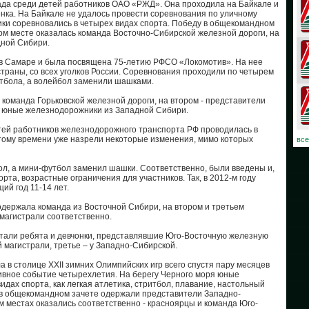
ада среди детей работников ОАО «РЖД». Она проходила на Байкале и
нка. На Байкале не удалось провести соревнования по уличному
ки соревновались в четырех видах спорта. Победу в общекомандном
08
ом месте оказалась команда Восточно-Сибирской железной дороги, на
дной Сибири.
07
 в Самаре и была посвящена 75-летию РФСО «Локомотив». На нее
траны, со всех уголков России. Соревнования проходили по четырем
06
итбола, а волейбол заменили шашками.
команда Горьковской железной дороги, на втором - представители
03
– юные железнодорожники из Западной Сибири.
етей работников железнодорожного транспорта РФ проводилась в
02
этому времени уже назрели некоторые изменения, мимо которых
все
01
ол, а мини-футбол заменил шашки. Соответственно, были введены и,
та, возрастные ограничения для участников. Так, в 2012-м году
ий год 11-14 лет.
30
одержала команда из Восточной Сибири, на втором и третьем
30
магистрали соответственно.
тали ребята и девчонки, представлявшие Юго-Восточную железную
29
 магистрали, третье – у Западно-Сибирской.
 в столице XXII зимних Олимпийских игр всего спустя пару месяцев
28
тивное событие четырехлетия. На берегу Черного моря юные
дах спорта, как легкая атлетика, стритбол, плавание, настольный
у в общекомандном зачете одержали представители Западно-
27
м местах оказались соответственно - красноярцы и команда Юго-