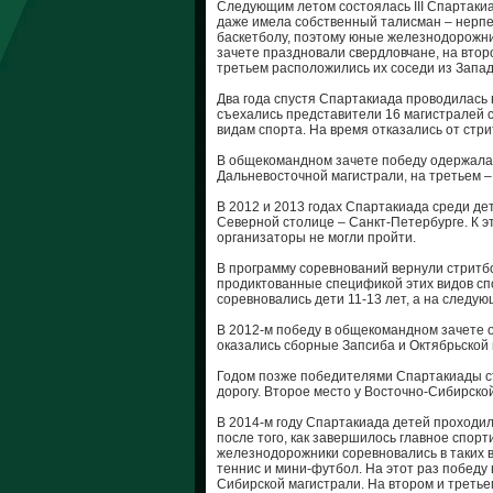
Следующим летом состоялась III Спартаки
даже имела собственный талисман – нерпе
баскетболу, поэтому юные железнодорожни
зачете праздновали свердловчане, на втор
третьем расположились их соседи из Запа
Два года спустя Спартакиада проводилась
съехались представители 16 магистралей с
видам спорта. На время отказались от стр
В общекомандном зачете победу одержала 
Дальневосточной магистрали, на третьем 
В 2012 и 2013 годах Спартакиада среди д
Северной столице – Санкт-Петербурге. К 
организаторы не могли пройти.
В программу соревнований вернули стритб
продиктованные спецификой этих видов спор
соревновались дети 11-13 лет, а на следующ
В 2012-м победу в общекомандном зачете 
оказались сборные Запсиба и Октябрьской 
Годом позже победителями Спартакиады с
дорогу. Второе место у Восточно-Сибирской
В 2014-м году Спартакиада детей проходила
после того, как завершилось главное спор
железнодорожники соревновались в таких ви
теннис и мини-футбол. На этот раз побед
Сибирской магистрали. На втором и третье