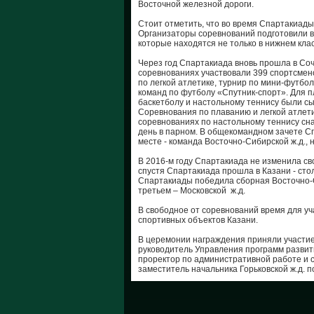
Восточной железной дороги.
Стоит отметить, что во время Спартакиады
Организаторы соревнований подготовили в
которые находятся не только в нижнем клас
Через год Спартакиада вновь прошла в Соч
соревнованиях участвовали 399 спортсмен
по легкой атлетике, турнир по мини-футбо
команд по футболу «Спутник-спорт». Для 
баскетболу и настольному теннису были с
Соревнования по плаванию и легкой атлетик
соревнованиях по настольному теннису сн
день в парном. В общекомандном зачете С
месте - команда Восточно-Сибирской ж.д., 
В 2016-м году Спартакиада не изменила св
спустя Спартакиада прошла в Казани - ст
Спартакиады победила сборная Восточно-Си
третьем – Московской ж.д.
В свободное от соревнований время для уч
спортивных объектов Казани.
В церемонии награждения приняли участи
руководитель Управления программ развит
проректор по административной работе и
заместитель начальника Горьковской ж.д.