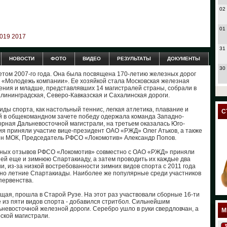
02
01
019
2017
31
НОВОСТИ
ФОТО
ВИДЕО
РЕЗУЛЬТАТЫ
ДОКУМЕНТЫ
30
етом 2007-го года. Она была посвящена 170-летию железных дорог
ы «Молодежь компании». Ее хозяйкой стала Московская железная
ждения и младше, представлявших 14 магистралей страны, собрали в
27
алининградская, Северо-Кавказская и Сахалинская дороги.
24
ды спорта, как настольный теннис, легкая атлетика, плавание и
С
ий в общекомандном зачете победу одержала команда Западно-
орная Дальневосточной магистрали, на третьем оказалась Юго-
23
ия приняли участие вице-президент ОАО «РЖД» Олег Атьков, а также
ен МОК, Председатель РФСО «Локомотив» Александр Попов.
18
стных отзывов РФСО «Локомотив» совместно с ОАО «РЖД» приняли
ей еще и зимнюю Спартакиаду, а затем проводить их каждые два
ии, из-за низкой востребованности зимних видов спорта с 2011 года
17
но летние Спартакиады. Наиболее же популярные среди участников
первенства.
12
щая, прошла в Старой Рузе. На этот раз участвовали сборные 16-ти
 из пяти видов спорта - добавился стритбол. Сильнейшим
11
невосточной железной дороги. Серебро ушло в руки свердловчан, а
М
ской магистрали.
10