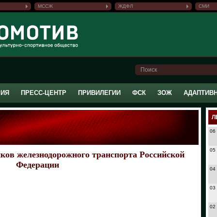
МССЖ
ЖДФЛ
СМИ
РИЯ
ПРЕСС-ЦЕНТР
ПРИВИЛЕГИИ
ФСК
ЗОЖ
АДАПТИВ
Л
06
05
ков железнодорожного транспорта Российской
Федерации
04
03
02