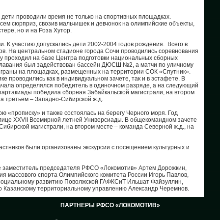
26
 дети проводили время не только на спортивных площадках.
сем сюрприз, свозив мальчишек и девчонок на олимпийские объекты,
25
тере, но и на Роза Хутор.
и. К участию допускались дети 2002-2004 годов рождения. Всего в
24
ов. На центральном стадионе города Сочи проводились соревнования
лу проходил на базе Центра подготовки национальных сборных
плавания был задействован бассейн ДЮСШ №2, а матчи по уличному
23
ыграны на площадках, размещенных на территории СОК «Спутник».
е проводились как в индивидуальном зачете, так и в эстафете. В
ачала определялся победитель в одиночном разряде, а на следующий
22
партакиады победила сборная Забайкальской магистрали, на втором
на третьем – Западно-Сибирской ж.д.
20
ою «прописку» и также состоялась на берегу Черного моря. Год
олице XXVII Всемирной летней Универсиады. В общекомандном зачете
19
бирской магистрали, на втором месте – команда Северной ж.д., на
18
астников были организованы экскурсии с посещением культурных и
17
е заместитель председателя РФСО «Локомотив» Артем Дорожкин,
ия массового спорта Олимпийского комитета России Игорь Павлов,
 социальному развитию Поволжской ГАФКСиТ Ильшат Файзуллин,
16
 по Казанскому территориальному управлению Александр Черемнов.
16
ПАРТНЕРЫ РФСО «ЛОКОМОТИВ»