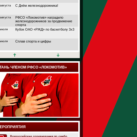
 августа
С Днём железнодорожника!
 августа
РФСО «Локомотив» наградило
железнодорожников за продвижение
спорта
 июля
Кубок ОАО «РЖД» по баскетболу 3х3
 июля
Сплав спорта и цифры
 июля
Кубок АО «НПФ
«БЛАГОСОСТОЯНИЕ»
 июля
Дорога в большой спорт
ТАНЬ ЧЛЕНОМ РФСО «ЛОКОМОТИВ»
 июля
Поймали волну удачи
 июля
Папа, мама и я выходим на старт
 июля
Йога, плавание или теннис?
 июля
Подведены итоги шестого сезона
проекта «Трансформация» от РФСО
«Локомотив»
 июля
Семейный спортивный фестиваль
ЕРОПРИЯТИЯ
здорового образа жизни «ЛокоЛето»
прошёл в Москве
 июля
Всероссийские соревнования по самбо.
Итоги онлайн марафона РФСО