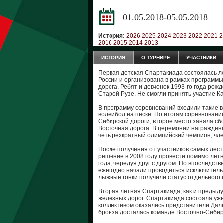
01.05.2018-05.05.2018
История:
2026
2025
2024
2023
2022
2021
2
2016
2015
2014
2013
ИСТОРИЯ
О ТУРНИРЕ
УЧАСТНИКИ
Первая детская Спартакиада состоялась л
России и организована в рамках программ
дорога. Ребят и девчонок 1993-го года ро
Старой Рузе. Не смогли принять участие К
В программу соревнований входили такие ви
волейбол на песке. По итогам соревнован
Сибирской дороги, второе место заняла сб
Восточная дорога. В церемонии награжден
четырехкратный олимпийский чемпион, чл
После получения от участников самых ле
решение в 2008 году провести помимо летн
года, чередуя друг с другом. Но впоследств
ежегодно начали проводиться исключитель
лыжные гонки получили статус отдельного 
Вторая летняя Спартакиада, как и предыду
железных дорог. Спартакиада состояла уже
коллективом оказались представители Даль
бронза досталась команде Восточно-Сибир