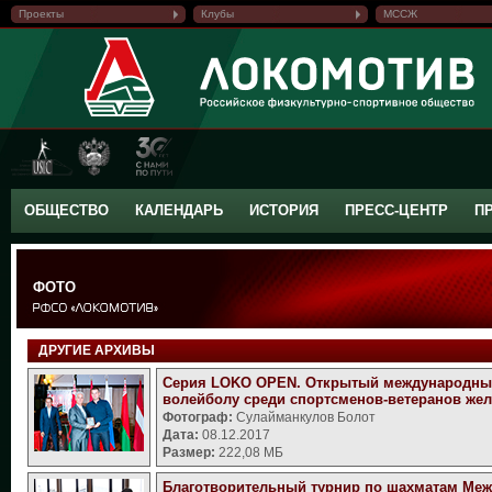
Проекты
Клубы
МССЖ
ОБЩЕСТВО
КАЛЕНДАРЬ
ИСТОРИЯ
ПРЕСС-ЦЕНТР
П
ФОТО
ДРУГИЕ АРХИВЫ
Серия LOKO OPEN. Открытый международны
волейболу среди спортсменов-ветеранов жел
Фотограф:
Сулайманкулов Болот
Дата:
08.12.2017
Размер:
222,08 МБ
Благотворительный турнир по шахматам Меж