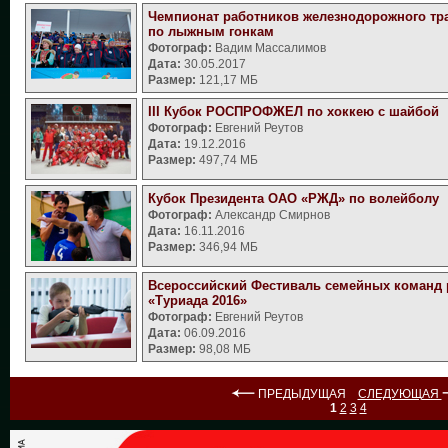
Чемпионат работников железнодорожного тр
по лыжным гонкам
Фотограф:
Вадим Массалимов
Дата:
30.05.2017
Размер:
121,17 МБ
III Кубок РОСПРОФЖЕЛ по хоккею с шайбой
Фотограф:
Евгений Реутов
Дата:
19.12.2016
Размер:
497,74 МБ
Кубок Президента ОАО «РЖД» по волейболу
Фотограф:
Александр Смирнов
Дата:
16.11.2016
Размер:
346,94 МБ
Всероссийский Фестиваль семейных команд 
«Туриада 2016»
Фотограф:
Евгений Реутов
Дата:
06.09.2016
Размер:
98,08 МБ
ПРЕДЫДУЩАЯ
СЛЕДУЮЩАЯ
1
2
3
4