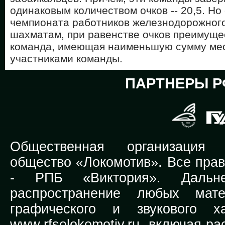
одинаковым количеством очков -- 20,5. Н
чемпионата работников железнодорожного
шахматам, при равенстве очков преимуще
команда, имеющая наименьшую сумму мес
участниками команды.
ПАРТНЕРЫ Р
Общественная организация Р
общество «Локомотив». Все прав
-
РПБ «Виктория».
Дальней
распространение любых мате
графического и звукового х
www.rfsolokomotiv.ru,
включая рас