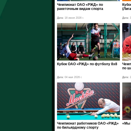
Чемпионат ОАО «РЖД» по
Кубо
ракеточным видам спорта
(Лига
Дата:
18 июня 2026 г.
Дата:
3
Кубок ОАО «РЖД» по футболу 8х8
Чемп
по ш
Дата:
04 мая 2026 г.
Дата:
2
Чемпионат работников ОАО «РЖД»
«Мы 
по бильярдному спорту