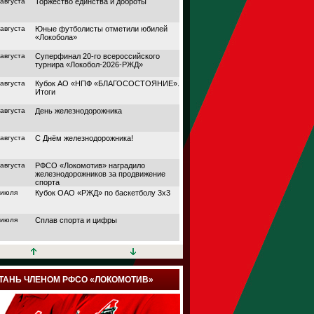
 августа
Торжество единства и доброты
 августа
Юные футболисты отметили юбилей
«Локобола»
 августа
Суперфинал 20-го всероссийского
турнира «Локобол-2026-РЖД»
 августа
Кубок АО «НПФ «БЛАГОСОСТОЯНИЕ».
Итоги
 августа
День железнодорожника
 августа
С Днём железнодорожника!
 августа
РФСО «Локомотив» наградило
железнодорожников за продвижение
спорта
 июля
Кубок ОАО «РЖД» по баскетболу 3х3
 июля
Сплав спорта и цифры
 июля
Кубок АО «НПФ
«БЛАГОСОСТОЯНИЕ»
 июля
Дорога в большой спорт
ТАНЬ ЧЛЕНОМ РФСО «ЛОКОМОТИВ»
 июля
Поймали волну удачи