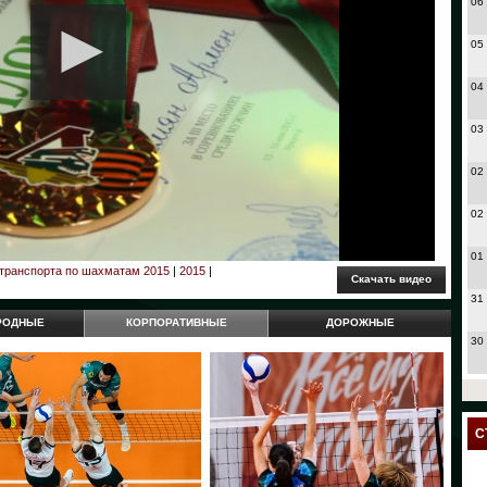
06
05
04
03
02
02
01
 транспорта по шахматам 2015
|
2015
|
31
РОДНЫЕ
КОРПОРАТИВНЫЕ
ДОРОЖНЫЕ
30
27
24
С
23