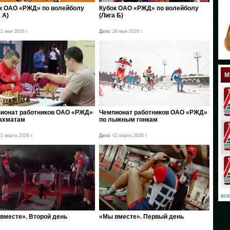
к ОАО «РЖД» по волейболу
Кубок ОАО «РЖД» по волейболу
18
 А)
(Лига Б)
17
1 мая 2026 г.
Дата:
26 мая 2026 г.
12
11
М
10
08
ионат работников ОАО «РЖД»
Чемпионат работников ОАО «РЖД»
ахматам
по лыжным гонкам
07
1 марта 2026 г.
Дата:
02 марта 2026 г.
06
03
02
все
01
вместе». Второй день
«Мы вместе». Первый день