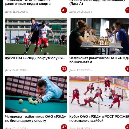
ракеточным видам спорта
(Лига А)
41
5
Дата: 11.06.2026 г.
Дата: 26.05.2026 г.
Кубок ОАО «РЖД» по футболу 8х8
Чемпионат работников ОАО «РЖД
по шахматам
33
3
Дата: 04.05.2026 г.
Дата: 17.03.2026 г.
Чемпионат работников ОАО «РЖД»
Кубок ОАО «РЖД» и РОСПРОФЖЕ
по бильярдному спорту
по хоккею с шайбой
47
4
Дата: 02.12.2025 г.
Дата: 18.11.2025 г.