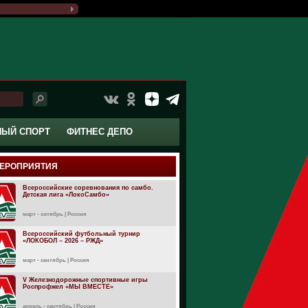
НЫЙ СПОРТ
ФИТНЕС ДЕПО
ЕРОПРИЯТИЯ
Всероссийские соревнования по самбо.
Детская лига «ЛокоСамбо»
март - октябрь | Россия
Всероссийский футбольный турнир
«ЛОКОБОЛ – 2026 – РЖД»
март - сентябрь | Россия
V Железнодорожные спортивные игры
Роспрофжел «МЫ ВМЕСТЕ»
апрель - сентябрь | Россия