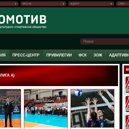
МССЖ
ЖДФЛ
СМИ
РИЯ
ПРЕСС-ЦЕНТР
ПРИВИЛЕГИИ
ФСК
ЗОЖ
АДАПТИВ
М
ЛИГА А)