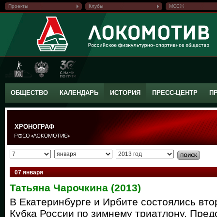
Проекты
Клубы
МССЖ
ОБЩЕСТВО
КАЛЕНДАРЬ
ИСТОРИЯ
ПРЕСС-ЦЕНТР
П
ХРОНОГРАФ
07 января
Татьяна Чарочкина (2013)
В Екатеринбурге и Ирбите состоялись вто
Кубка России по зимнему триатлону. Пре