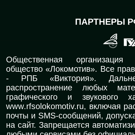
ПАРТНЕРЫ Р
Общественная организация Р
общество «Локомотив». Все прав
-
РПБ «Виктория».
Дальней
распространение любых мате
графического и звукового х
www.rfsolokomotiv.ru,
включая рас
почты и SMS-сообщений, допуска
на сайт. Запрещается автоматиз
любыми сервисами без официаль