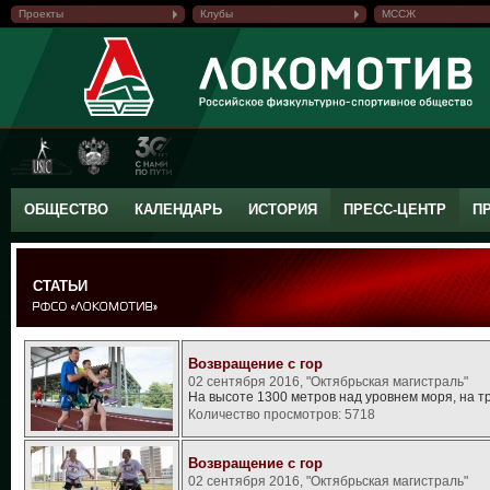
Проекты
Клубы
МССЖ
ОБЩЕСТВО
КАЛЕНДАРЬ
ИСТОРИЯ
ПРЕСС-ЦЕНТР
П
СТАТЬИ
Возвращение с гор
02 сентября 2016, "Октябрьская магистраль"
На высоте 1300 метров над уровнем моря, на 
Количество просмотров: 5718
Возвращение с гор
02 сентября 2016, "Октябрьская магистраль"