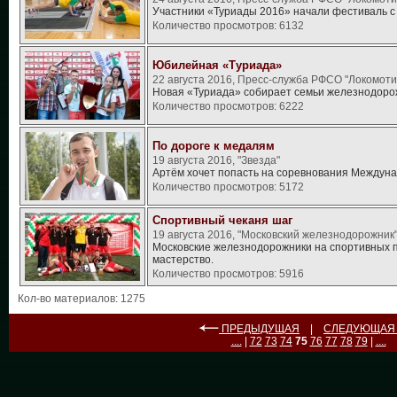
Участники «Туриады 2016» начали фестиваль с
Количество просмотров: 6132
Юбилейная «Туриада»
22 августа 2016, Пресс-служба РФСО "Локомоти
Новая «Туриада» собирает семьи железнодорож
Количество просмотров: 6222
По дороге к медалям
19 августа 2016, "Звезда"
Артём хочет попасть на соревнования Междун
Количество просмотров: 5172
Спортивный чеканя шаг
19 августа 2016, "Московский железнодорожник
Московские железнодорожники на спортивных 
мастерство.
Количество просмотров: 5916
Кол-во материалов: 1275
ПРЕДЫДУЩАЯ
|
СЛЕДУЮЩА
....
|
72
73
74
75
76
77
78
79
|
....