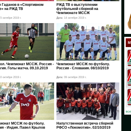
 Гаданов в «Спортивном
РЖД ТВ о выступлении
18
е» на РЖД ТВ
футбольной сборной на
Чемпионате МССЖ
17
5 октября 2019 г.
Дата:
14 октября 2019 г.
12
11
М
10
08
ол. Чемпионат МССЖ. Россия -
Чемпионат МССЖ по футболу.
гия. Голы матча. 09.10.2019
Россия - Словакия. 08/10/2019
07
0 октября 2019 г.
Дата:
09 октября 2019 г.
06
03
02
все
01
ионат МССЖ по футболу.
Напутственная встреча сборной
ия - Индия. Павел Крылов
РФСО «Локомотив». 02/10/2019