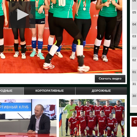
06
05
04
03
02
02
01
31
РОДНЫЕ
КОРПОРАТИВНЫЕ
ДОРОЖНЫЕ
30
27
24
С
23