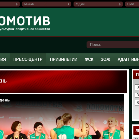
МССЖ
ЖДФЛ
СМИ
РИЯ
ПРЕСС-ЦЕНТР
ПРИВИЛЕГИИ
ФСК
ЗОЖ
АДАПТИВ
ЕНЬ
Л