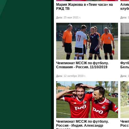
Мария Жаркова в «Теме часа» на
Алим
РЖД ТВ
клуб
Дата:
25 мая 2021 г.
Дата:
1
Чемпионат МССЖ по футболу.
Футб
Словакия - Россия. 11/10/2019
Бель
Дата:
12 октября 2019 г.
Дата:
1
Чемпионат МССЖ по футболу.
Чемп
Россия - Индия. Александр
Росс