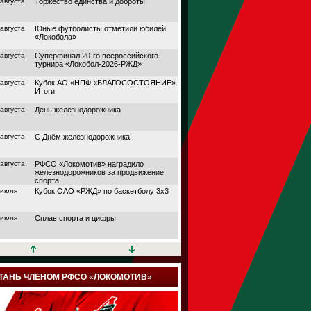
 августа
Торжество единства и доброты
 августа
Юные футболисты отметили юбилей
«Локобола»
 августа
Суперфинал 20-го всероссийского
турнира «Локобол-2026-РЖД»
 августа
Кубок АО «НПФ «БЛАГОСОСТОЯНИЕ».
Итоги
 августа
День железнодорожника
 августа
С Днём железнодорожника!
 августа
РФСО «Локомотив» наградило
железнодорожников за продвижение
спорта
 июля
Кубок ОАО «РЖД» по баскетболу 3х3
 июля
Сплав спорта и цифры
 июля
Кубок АО «НПФ
«БЛАГОСОСТОЯНИЕ»
 июля
Дорога в большой спорт
ТАНЬ ЧЛЕНОМ РФСО «ЛОКОМОТИВ»
 июля
Поймали волну удачи