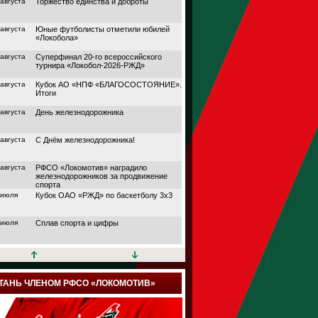
 августа
Торжество единства и доброты
 августа
Юные футболисты отметили юбилей
«Локобола»
 августа
Суперфинал 20-го всероссийского
турнира «Локобол-2026-РЖД»
 августа
Кубок АО «НПФ «БЛАГОСОСТОЯНИЕ».
Итоги
 августа
День железнодорожника
 августа
С Днём железнодорожника!
 августа
РФСО «Локомотив» наградило
железнодорожников за продвижение
спорта
 июля
Кубок ОАО «РЖД» по баскетболу 3х3
 июля
Сплав спорта и цифры
 июля
Кубок АО «НПФ
«БЛАГОСОСТОЯНИЕ»
 июля
Дорога в большой спорт
ТАНЬ ЧЛЕНОМ РФСО «ЛОКОМОТИВ»
 июля
Поймали волну удачи