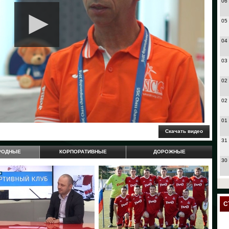
06
05
04
03
02
02
01
31
РОДНЫЕ
КОРПОРАТИВНЫЕ
ДОРОЖНЫЕ
30
27
24
С
23