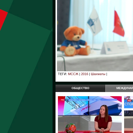
ТЕГИ:
МССЖ
|
2016
|
Шахматы
|
ОБЩЕСТВО
МЕЖДУНА