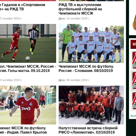
 Гаданов в «Спортивном
РЖД ТВ о выступлении
18
е» на РЖД ТВ
футбольной сборной на
Чемпионате МССЖ
17
5 октября 2019 г.
Дата:
14 октября 2019 г.
12
11
М
10
08
ол. Чемпионат МССЖ. Россия -
Чемпионат МССЖ по футболу.
гия. Голы матча. 09.10.2019
Россия - Словакия. 08/10/2019
07
0 октября 2019 г.
Дата:
09 октября 2019 г.
06
03
02
все
01
ионат МССЖ по футболу.
Напутственная встреча сборной
ия - Индия. Павел Крылов
РФСО «Локомотив». 02/10/2019