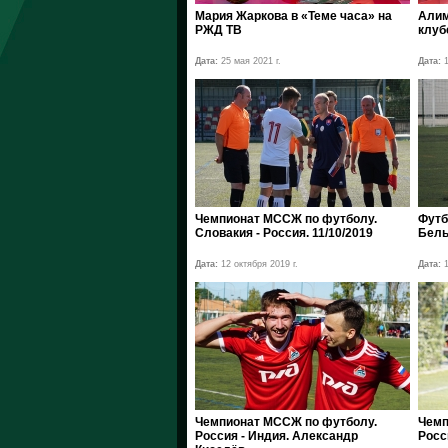
Мария Жаркова в «Теме часа» на
Алим
РЖД ТВ
клуб
Дата:
25 мая 2021 г.
Дата:
1
Чемпионат МССЖ по футболу.
Футб
Словакия - Россия. 11/10/2019
Бель
Дата:
12 октября 2019 г.
Дата:
1
Чемпионат МССЖ по футболу.
Чемп
Россия - Индия. Александр
Росс