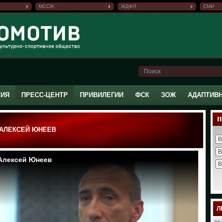
МССЖ
ЖДФЛ
СМИ
РИЯ
ПРЕСС-ЦЕНТР
ПРИВИЛЕГИИ
ФСК
ЗОЖ
АДАПТИВ
 АЛЕКСЕЙ ЮНЕЕВ
Л