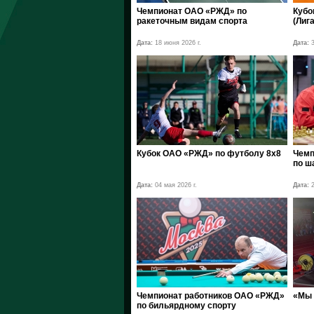
Чемпионат ОАО «РЖД» по
Кубо
ракеточным видам спорта
(Лига
Дата:
18 июня 2026 г.
Дата:
3
Кубок ОАО «РЖД» по футболу 8х8
Чемп
по ш
Дата:
04 мая 2026 г.
Дата:
2
Чемпионат работников ОАО «РЖД»
«Мы 
по бильярдному спорту