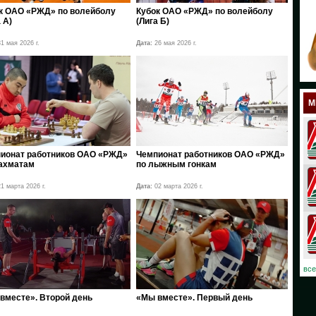
к ОАО «РЖД» по волейболу
Кубок ОАО «РЖД» по волейболу
18
 А)
(Лига Б)
17
1 мая 2026 г.
Дата:
26 мая 2026 г.
12
11
М
10
08
ионат работников ОАО «РЖД»
Чемпионат работников ОАО «РЖД»
ахматам
по лыжным гонкам
07
1 марта 2026 г.
Дата:
02 марта 2026 г.
06
03
02
все
01
вместе». Второй день
«Мы вместе». Первый день