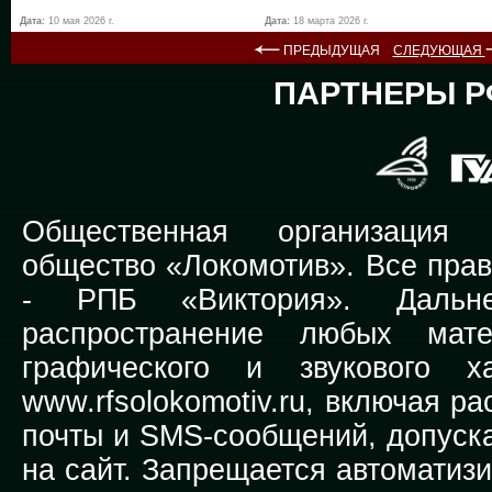
Дата:
10 мая 2026 г.
Дата:
18 марта 2026 г.
ПРЕДЫДУЩАЯ
СЛЕДУЮЩАЯ
ПАРТНЕРЫ Р
Общественная организация Р
общество «Локомотив». Все прав
-
РПБ «Виктория».
Дальней
распространение любых мате
графического и звукового х
www.rfsolokomotiv.ru,
включая рас
почты и SMS-сообщений, допуска
на сайт. Запрещается автоматиз