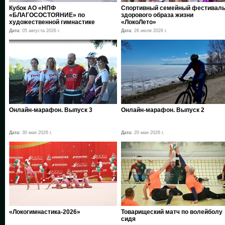
Кубок АО «НПФ
Спортивный семейный фестивал
«БЛАГОСОСТОЯНИЕ» по
здорового образа жизни
художественной гимнастике
«ЛокоЛето»
Дата:
05 августа 2026 г.
Дата:
26 июля 2026 г.
Онлайн-марафон. Выпуск 3
Онлайн-марафон. Выпуск 2
Дата:
30 мая 2026 г.
Дата:
20 мая 2026 г.
«Локогимнастика-2026»
Товарищеский матч по волейболу
сидя