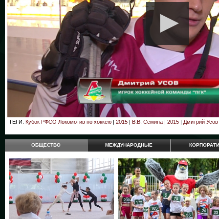
ТЕГИ:
Кубок РФСО Локомотив по хоккею
|
2015
|
В.В. Семина
|
2015
|
Дмитрий Усов
ОБЩЕСТВО
МЕЖДУНАРОДНЫЕ
КОРПОРАТ