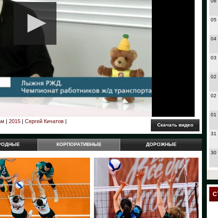
06
05
04
03
02
02
01
ам
|
2015
|
Сергей Кичатов
|
31
РОДНЫЕ
КОРПОРАТИВНЫЕ
ДОРОЖНЫЕ
30
27
24
С
23