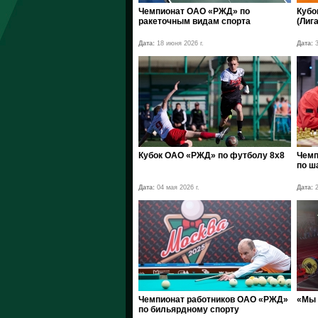
Чемпионат ОАО «РЖД» по
Кубо
ракеточным видам спорта
(Лига
Дата:
18 июня 2026 г.
Дата:
3
Кубок ОАО «РЖД» по футболу 8х8
Чемп
по ш
Дата:
04 мая 2026 г.
Дата:
2
Чемпионат работников ОАО «РЖД»
«Мы 
по бильярдному спорту