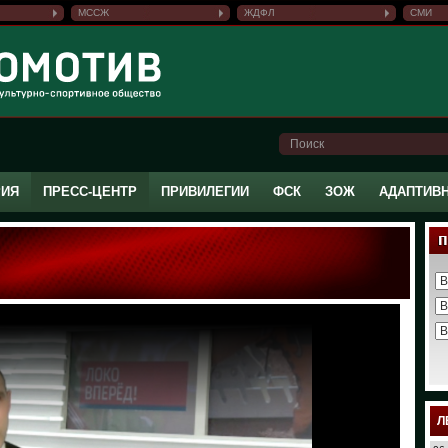
МССЖ
ЖДФЛ
СМИ
РИЯ
ПРЕСС-ЦЕНТР
ПРИВИЛЕГИИ
ФСК
ЗОЖ
АДАПТИВ
Л