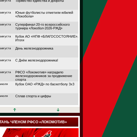
 августа
Торжество единства и доброты
 августа
Юные футболисты отметили юбилей
«Локобола»
 августа
Суперфинал 20-го всероссийского
турнира «Локобол-2026-РЖД»
 августа
Кубок АО «НПФ «БЛАГОСОСТОЯНИЕ».
Итоги
 августа
День железнодорожника
 августа
С Днём железнодорожника!
 августа
РФСО «Локомотив» наградило
железнодорожников за продвижение
спорта
 июля
Кубок ОАО «РЖД» по баскетболу 3х3
 июля
Сплав спорта и цифры
 июля
Кубок АО «НПФ
«БЛАГОСОСТОЯНИЕ»
 июля
Дорога в большой спорт
ТАНЬ ЧЛЕНОМ РФСО «ЛОКОМОТИВ»
 июля
Поймали волну удачи