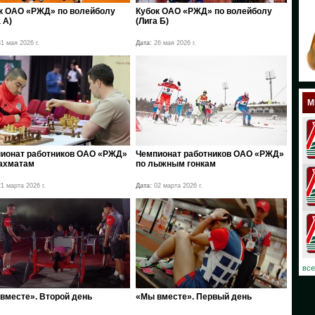
к ОАО «РЖД» по волейболу
Кубок ОАО «РЖД» по волейболу
18
 А)
(Лига Б)
17
1 мая 2026 г.
Дата:
26 мая 2026 г.
12
11
М
10
08
ионат работников ОАО «РЖД»
Чемпионат работников ОАО «РЖД»
ахматам
по лыжным гонкам
07
1 марта 2026 г.
Дата:
02 марта 2026 г.
06
03
02
все
01
вместе». Второй день
«Мы вместе». Первый день