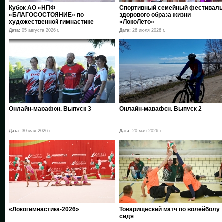
Кубок АО «НПФ
Спортивный семейный фестивал
«БЛАГОСОСТОЯНИЕ» по
здорового образа жизни
художественной гимнастике
«ЛокоЛето»
Дата:
05 августа 2026 г.
Дата:
26 июля 2026 г.
Онлайн-марафон. Выпуск 3
Онлайн-марафон. Выпуск 2
Дата:
30 мая 2026 г.
Дата:
20 мая 2026 г.
«Локогимнастика-2026»
Товарищеский матч по волейболу
сидя