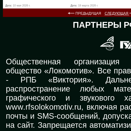
Дата:
10 мая 2026 г.
Дата:
18 марта 2026 г.
ПРЕДЫДУЩАЯ
СЛЕДУЮЩАЯ
ПАРТНЕРЫ Р
Общественная организация Р
общество «Локомотив». Все прав
-
РПБ «Виктория».
Дальней
распространение любых мате
графического и звукового х
www.rfsolokomotiv.ru,
включая рас
почты и SMS-сообщений, допуска
на сайт. Запрещается автоматиз