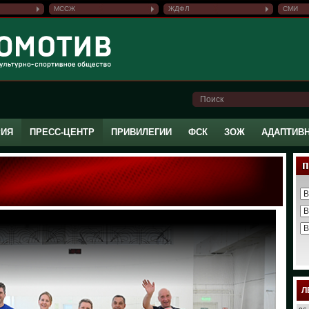
МССЖ
ЖДФЛ
СМИ
РИЯ
ПРЕСС-ЦЕНТР
ПРИВИЛЕГИИ
ФСК
ЗОЖ
АДАПТИВ
Л