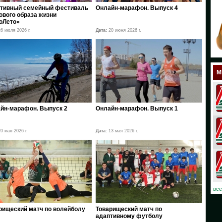
тивный семейный фестиваль
Онлайн-марафон. Выпуск 4
18
ового образа жизни
оЛето»
17
6 июля 2026 г.
Дата:
20 июня 2026 г.
12
11
М
10
08
йн-марафон. Выпуск 2
Онлайн-марафон. Выпуск 1
07
0 мая 2026 г.
Дата:
13 мая 2026 г.
06
03
02
все
01
рищеский матч по волейболу
Товарищеский матч по
адаптивному футболу