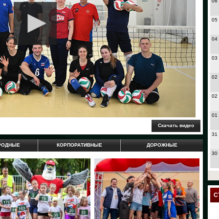
06
05
04
03
02
02
01
31
РОДНЫЕ
КОРПОРАТИВНЫЕ
ДОРОЖНЫЕ
30
27
24
С
23