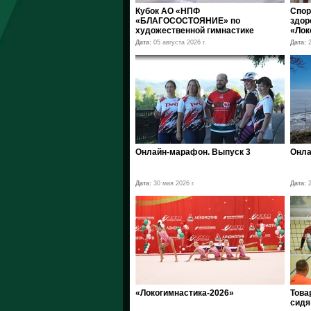
Кубок АО «НПФ
Спор
«БЛАГОСОСТОЯНИЕ» по
здор
художественной гимнастике
«Лок
Дата:
05 августа 2026 г.
Дата:
2
Онлайн-марафон. Выпуск 3
Онла
Дата:
30 мая 2026 г.
Дата:
2
«Локогимнастика-2026»
Това
сидя