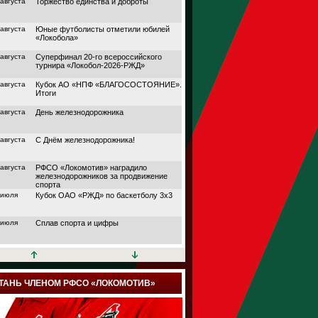
 августа
Торжество единства и доброты
 августа
Юные футболисты отметили юбилей
«Локобола»
 августа
Суперфинал 20-го всероссийского
турнира «Локобол-2026-РЖД»
 августа
Кубок АО «НПФ «БЛАГОСОСТОЯНИЕ».
Итоги
 августа
День железнодорожника
 августа
С Днём железнодорожника!
 августа
РФСО «Локомотив» наградило
железнодорожников за продвижение
спорта
 июля
Кубок ОАО «РЖД» по баскетболу 3х3
 июля
Сплав спорта и цифры
 июля
Кубок АО «НПФ
«БЛАГОСОСТОЯНИЕ»
 июля
Дорога в большой спорт
ТАНЬ ЧЛЕНОМ РФСО «ЛОКОМОТИВ»
 июля
Поймали волну удачи