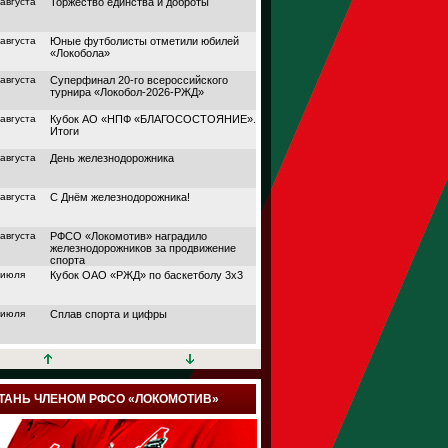
 августа
Торжество единства и доброты
 августа
Юные футболисты отметили юбилей
«Локобола»
 августа
Суперфинал 20-го всероссийского
турнира «Локобол-2026-РЖД»
 августа
Кубок АО «НПФ «БЛАГОСОСТОЯНИЕ».
Итоги
 августа
День железнодорожника
 августа
С Днём железнодорожника!
 августа
РФСО «Локомотив» наградило
железнодорожников за продвижение
спорта
 июля
Кубок ОАО «РЖД» по баскетболу 3х3
 июля
Сплав спорта и цифры
 июля
Кубок АО «НПФ
«БЛАГОСОСТОЯНИЕ»
 июля
Дорога в большой спорт
ТАНЬ ЧЛЕНОМ РФСО «ЛОКОМОТИВ»
 июля
Поймали волну удачи