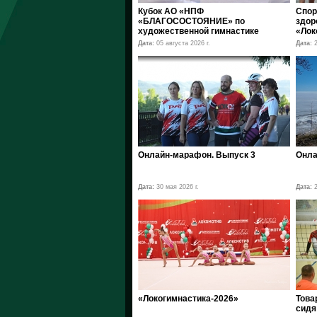
Кубок АО «НПФ
Спор
«БЛАГОСОСТОЯНИЕ» по
здор
художественной гимнастике
«Лок
Дата:
05 августа 2026 г.
Дата:
2
Онлайн-марафон. Выпуск 3
Онла
Дата:
30 мая 2026 г.
Дата:
2
«Локогимнастика-2026»
Това
сидя