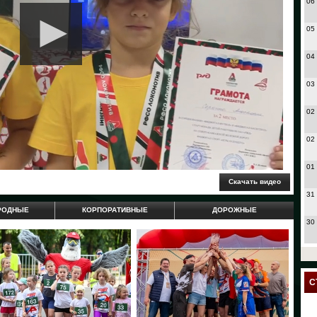
06
05
04
03
02
02
01
31
РОДНЫЕ
КОРПОРАТИВНЫЕ
ДОРОЖНЫЕ
30
27
24
С
23