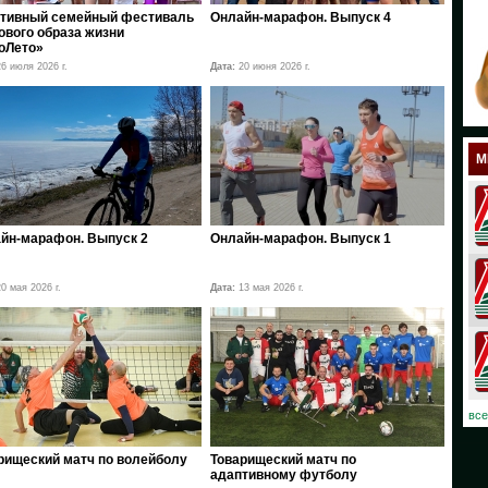
тивный семейный фестиваль
Онлайн-марафон. Выпуск 4
18
ового образа жизни
оЛето»
17
6 июля 2026 г.
Дата:
20 июня 2026 г.
12
11
М
10
08
йн-марафон. Выпуск 2
Онлайн-марафон. Выпуск 1
07
0 мая 2026 г.
Дата:
13 мая 2026 г.
06
03
02
все
01
рищеский матч по волейболу
Товарищеский матч по
адаптивному футболу