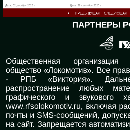
Дата:
02 декабря 2025 г.
Дата:
28 сентября 2025 г.
ПРЕДЫДУЩАЯ
СЛЕДУЮЩАЯ
ПАРТНЕРЫ Р
Общественная организация Р
общество «Локомотив». Все прав
-
РПБ «Виктория».
Дальней
распространение любых мате
графического и звукового х
www.rfsolokomotiv.ru,
включая рас
почты и SMS-сообщений, допуска
на сайт. Запрещается автоматиз