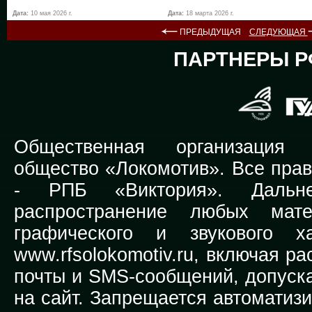
Дата:
10 мая 2026 г.
Дата:
18 марта 2026 г.
ПРЕДЫДУЩАЯ
СЛЕДУЮЩАЯ
ПАРТНЕРЫ Р
Общественная организация Р
общество «Локомотив». Все прав
-
РПБ «Виктория».
Дальней
распространение любых мате
графического и звукового х
www.rfsolokomotiv.ru,
включая рас
почты и SMS-сообщений, допуска
на сайт. Запрещается автоматиз