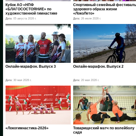
Кубок АО «НПФ
Спортивный семейный фестивал
«БЛАГОСОСТОЯНИЕ» по
здорового образа жизни
художественной гимнастике
«ЛокоЛето»
Дата:
05 августа 2026 г.
Дата:
26 июля 2026 г.
Онлайн-марафон. Выпуск 3
Онлайн-марафон. Выпуск 2
Дата:
30 мая 2026 г.
Дата:
20 мая 2026 г.
«Локогимнастика-2026»
Товарищеский матч по волейболу
сидя