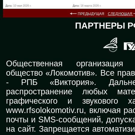
Дата:
10 мая 2026 г.
Дата:
18 марта 2026 г.
ПРЕДЫДУЩАЯ
СЛЕДУЮЩАЯ
ПАРТНЕРЫ Р
Общественная организация Р
общество «Локомотив». Все прав
-
РПБ «Виктория».
Дальней
распространение любых мате
графического и звукового х
www.rfsolokomotiv.ru,
включая рас
почты и SMS-сообщений, допуска
на сайт. Запрещается автоматиз