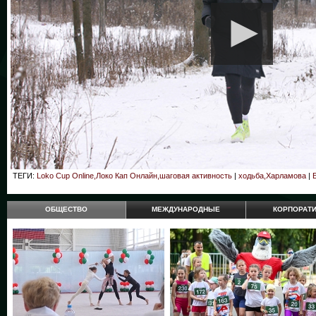
ТЕГИ:
Loko Cup Online,Локо Кап Онлайн,шаговая активность
|
ходьба,Харламова
|
ОБЩЕСТВО
МЕЖДУНАРОДНЫЕ
КОРПОРАТ