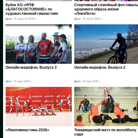
Кубок АО «НПФ
Спортивный семейный фестивал
«БЛАГОСОСТОЯНИЕ» по
здорового образа жизни
художественной гимнастике
«ЛокоЛето»
Дата:
05 августа 2026 г.
Дата:
26 июля 2026 г.
Онлайн-марафон. Выпуск 3
Онлайн-марафон. Выпуск 2
Дата:
30 мая 2026 г.
Дата:
20 мая 2026 г.
«Локогимнастика-2026»
Товарищеский матч по волейболу
сидя