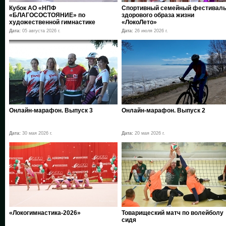
Кубок АО «НПФ
Спортивный семейный фестивал
«БЛАГОСОСТОЯНИЕ» по
здорового образа жизни
художественной гимнастике
«ЛокоЛето»
Дата:
05 августа 2026 г.
Дата:
26 июля 2026 г.
Онлайн-марафон. Выпуск 3
Онлайн-марафон. Выпуск 2
Дата:
30 мая 2026 г.
Дата:
20 мая 2026 г.
«Локогимнастика-2026»
Товарищеский матч по волейболу
сидя