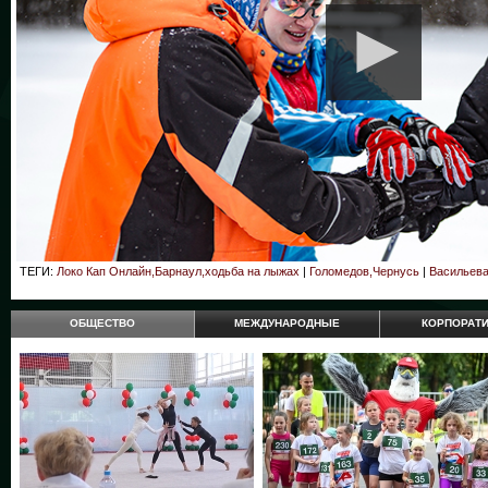
ТЕГИ:
Локо Кап Онлайн,Барнаул,ходьба на лыжах
|
Голомедов,Чернусь
|
Васильева
ОБЩЕСТВО
МЕЖДУНАРОДНЫЕ
КОРПОРАТ