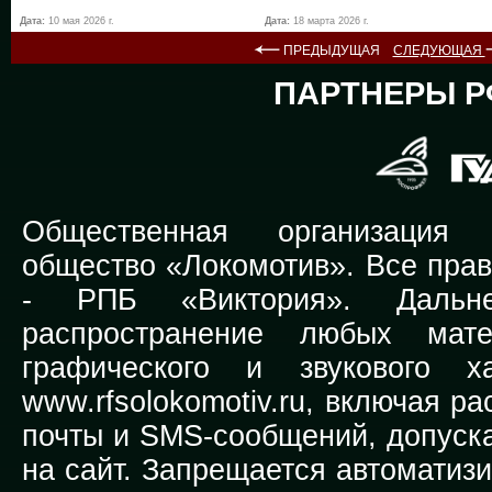
Дата:
10 мая 2026 г.
Дата:
18 марта 2026 г.
ПРЕДЫДУЩАЯ
СЛЕДУЮЩАЯ
ПАРТНЕРЫ Р
Общественная организация Р
общество «Локомотив». Все прав
-
РПБ «Виктория».
Дальней
распространение любых мате
графического и звукового х
www.rfsolokomotiv.ru,
включая рас
почты и SMS-сообщений, допуска
на сайт. Запрещается автоматиз