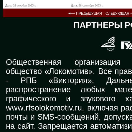
Дата:
02 декабря 2025 г.
Дата:
28 сентября 2025 г.
ПРЕДЫДУЩАЯ
СЛЕДУЮЩАЯ
ПАРТНЕРЫ Р
Общественная организация Р
общество «Локомотив». Все прав
-
РПБ «Виктория».
Дальней
распространение любых мате
графического и звукового х
www.rfsolokomotiv.ru,
включая рас
почты и SMS-сообщений, допуска
на сайт. Запрещается автоматиз