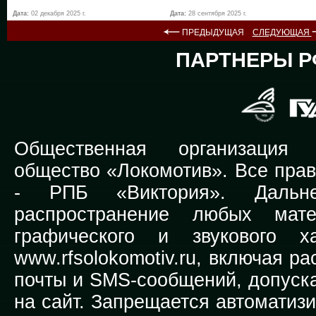
Дата:
02 декабря 2025 г.
Дата:
28 сентября 2025 г.
ПРЕДЫДУЩАЯ
СЛЕДУЮЩАЯ
ПАРТНЕРЫ Р
Общественная организация Р
общество «Локомотив». Все прав
-
РПБ «Виктория».
Дальней
распространение любых мате
графического и звукового х
www.rfsolokomotiv.ru,
включая рас
почты и SMS-сообщений, допуска
на сайт. Запрещается автоматиз