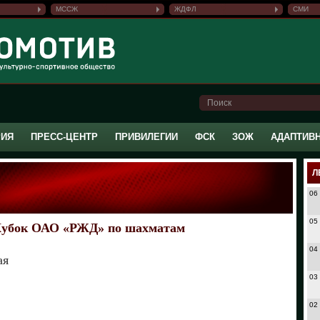
МССЖ
ЖДФЛ
СМИ
РИЯ
ПРЕСС-ЦЕНТР
ПРИВИЛЕГИИ
ФСК
ЗОЖ
АДАПТИВ
Л
06
05
Кубок ОАО «РЖД» по шахматам
04
ая
03
02