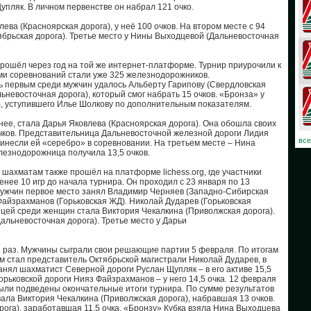
упляк. В личном первенстве он набрал 121 очко.
ва (Красноярская дорога), у неё 100 очков. На втором месте с 94
08
ябрьская дорога). Третье место у Нины Выходцевой (Дальневосточная
07
рошёл через год на той же интернет-платформе. Турнир приурочили к
ами соревнований стали уже 325 железнодорожников.
06
ать первым среди мужчин удалось Альберту Гарипову (Свердловская
ьневосточная дорога), который смог набрать 15 очков. «Бронза» у
), уступившего Илье Шолкову по дополнительным показателям.
03
нее, стала Дарья Яковлева (Красноярская дорога). Она обошла своих
очков. Представительница Дальневосточной железной дороги Лидия
02
все
ринесли ей «серебро» в соревновании. На третьем месте – Нина
лезнодорожница получила 13,5 очков.
01
 шахматам также прошёл на платформе lichess.org, где участники
нее 10 игр до начала турнира. Он проходил с 23 января по 13
30
 мужчин первое место занял Владимир Черняев (Западно-Сибирская
айзрахманов (Горьковская ЖД). Николай Дударев (Горьковская
ицей среди женщин стала Виктория Чекалкина (Приволжская дорога).
30
льневосточная дорога). Третье место у Дарьи
29
й раз. Мужчины сыграли свои решающие партии 5 февраля. По итогам
м стал представитель Октябрьской магистрали Николай Дударев, в
анял шахматист Северной дороги Руслан Щупляк – в его активе 15,5
28
орьковской дороги Нияз Файзрахманов – у него 14,5 очка. 12 февраля
ыли подведены окончательные итоги турнира. По сумме результатов
27
ала Виктория Чекалкина (Приволжская дорога), набравшая 13 очков.
ога), заработавшая 11,5 очка. «Бронзу» Кубка взяла Нина Выходцева