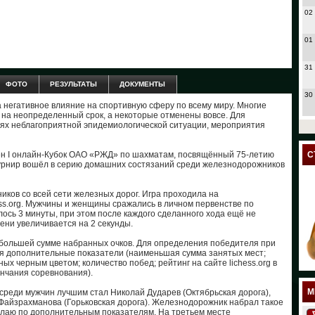
02
01
31
ФОТО
РЕЗУЛЬТАТЫ
ДОКУМЕНТЫ
30
а негативное влияние на спортивную сферу по всему миру. Многие
на неопределенный срок, а некоторые отменены вовсе. Для
27
виях неблагоприятной эпидемиологической ситуации, мероприятия
24
дён I онлайн-Кубок ОАО «РЖД» по шахматам, посвящённый 75-летию
С
урнир вошёл в серию домашних состязаний среди железнодорожников
23
иков со всей сети железных дорог. Игра проходила на
s.org. Мужчины и женщины сражались в личном первенстве по
18
ось 3 минуты, при этом после каждого сделанного хода ещё не
ни увеличивается на 2 секунды.
17
большей сумме набранных очков. Для определения победителя при
я дополнительные показатели (наименьшая сумма занятых мест;
12
ых черным цветом; количество побед; рейтинг на сайте lichess.org в
ончания соревнования).
11
М
среди мужчин лучшим стал Николай Дударев (Октябрьская дорога),
Файзрахманова (Горьковская дорога). Железнодорожник набрал такое
колаю по дополнительным показателям. На третьем месте
10