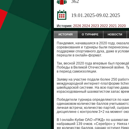
362
19.01.2025-09.02.2025
История:
2026
2024
2023
2022
2021
2020
ИСТОРИЯ
О ТУРНИРЕ
НОВОСТИ
Пандемия, начавшаяся в 2020 году, оказал
соревнования и турниры были перенесены 
поддержки спортивного духа, даже в усло
перешли в онлайн-формат.
Так, весной 2020 года впервые был прове
Победы в Великой Отечественной войне. Т
в период самоизоляции.
Заявку на участие подали более 250 работн
международной интернет-платформе liches
швейцарской системе. На всю партию давал
израсходованный шахматистом запас време
Победители турнира определяются по наи
одинаковом количестве баллов учитываютс
личная встреча; количество партий, сыгранн
дисциплине с контролем 3+2 на момент ок
В I онлайн-Кубке ОАО «РЖД» по шахматам 
набравший 139 очков. «Серебро» у Нияза 
же количество баллов, однако уступил Ни