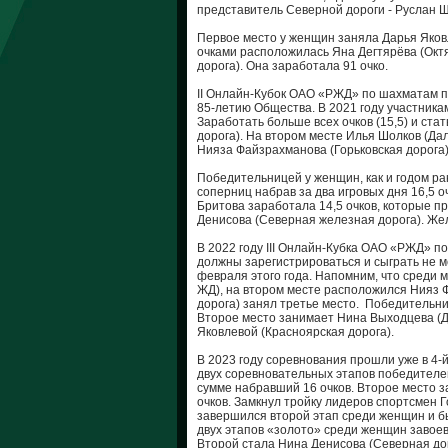
представитель Северной дороги - Руслан Щ
Первое место у женщин заняла Дарья Яковле
очками расположилась Яна Дегтярёва (Окт
дорога). Она заработала 91 очко.
II Онлайн-Кубок ОАО «РЖД» по шахматам п
85-летию Общества. В 2021 году участник
Заработать больше всех очков (15,5) и ст
дорога). На втором месте Илья Шолков (Дал
Нияза Файзрахманова (Горьковская дорога
Победительницей у женщин, как и годом ра
соперниц набрав за два игровых дня 16,5 
Бритова заработала 14,5 очков, которые п
Денисова (Северная железная дорога). Же
В 2022 году III Онлайн-Кубка ОАО «РЖД» по
должны зарегистрироваться и сыграть не ме
февраля этого года. Напомним, что среди
ЖД), на втором месте расположился Нияз Ф
дорога) занял третье место. Победительн
Второе место занимает Нина Выходцева (Да
Яковлевой (Красноярская дорога).
В 2023 году соревнования прошли уже в 4-
двух соревновательных этапов победителе
сумме набравший 16 очков. Второе место з
очков. Замкнул тройку лидеров спортсмен Г
завершился второй этап среди женщин и б
двух этапов «золото» среди женщин завоев
Второй стала Нина Денисова (Северная дор