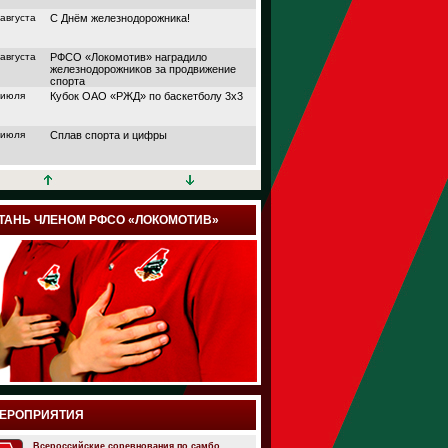
 августа
С Днём железнодорожника!
 августа
РФСО «Локомотив» наградило
железнодорожников за продвижение
спорта
 июля
Кубок ОАО «РЖД» по баскетболу 3х3
 июля
Сплав спорта и цифры
 июля
Кубок АО «НПФ
«БЛАГОСОСТОЯНИЕ»
 июля
Дорога в большой спорт
ТАНЬ ЧЛЕНОМ РФСО «ЛОКОМОТИВ»
 июля
Поймали волну удачи
 июля
Папа, мама и я выходим на старт
 июля
Йога, плавание или теннис?
 июля
Подведены итоги шестого сезона
проекта «Трансформация» от РФСО
«Локомотив»
 июля
Семейный спортивный фестиваль
ЕРОПРИЯТИЯ
здорового образа жизни «ЛокоЛето»
прошёл в Москве
 июля
Всероссийские соревнования по самбо.
Итоги онлайн марафона РФСО