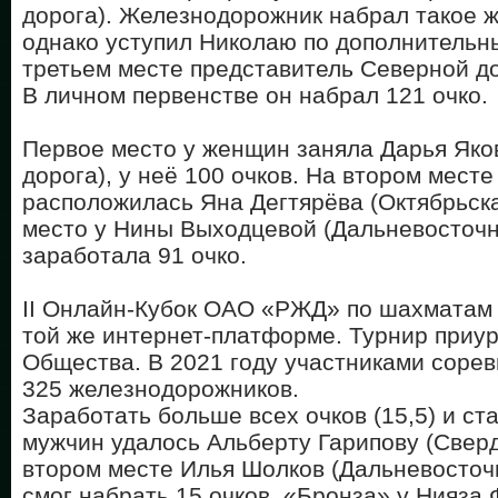
дорога). Железнодорожник набрал такое ж
однако уступил Николаю по дополнительн
третьем месте представитель Северной до
В личном первенстве он набрал 121 очко.
Первое место у женщин заняла Дарья Яко
дорога), у неё 100 очков. На втором месте
расположилась Яна Дегтярёва (Октябрьска
место у Нины Выходцевой (Дальневосточн
заработала 91 очко.
II Онлайн-Кубок ОАО «РЖД» по шахматам 
той же интернет-платформе. Турнир приур
Общества. В 2021 году участниками соре
325 железнодорожников.
Заработать больше всех очков (15,5) и ст
мужчин удалось Альберту Гарипову (Сверд
втором месте Илья Шолков (Дальневосточн
смог набрать 15 очков. «Бронза» у Нияза