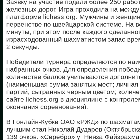
Заявку на участие подали более 250 работ
железных дорог. Игра проходила на межд
платформе lichess.org. Мужчины и женщи
первенстве по швейцарской системе. На 
минуты, при этом после каждого сделанно
израсходованный шахматистом запас вре
2 секунды.
Победители турнира определяются по на
набранных очков. Для определения побед
количестве баллов учитываются дополнит
(наименьшая сумма занятых мест; личная 
партий, сыгранных черным цветом; количе
сайте lichess.org в дисциплине с контрол
окончания соревнования).
В I онлайн-Кубке ОАО «РЖД» по шахмата
лучшим стал Николай Дударев (Октябрьск
139 очков. «Серебро» у Нияза Файзрахма