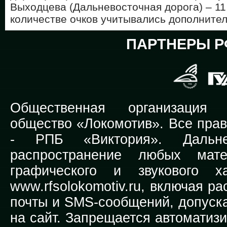
Выходцева (Дальневосточная дорога) – 11
количестве очков учитывались дополнител
ПАРТНЕРЫ Р
Общественная организация Р
общество «Локомотив». Все прав
-
РПБ «Виктория».
Дальней
распространение любых мате
графического и звукового х
www.rfsolokomotiv.ru,
включая рас
почты и SMS-сообщений, допуска
на сайт. Запрещается автоматиз