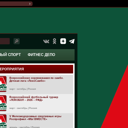
НЫЙ СПОРТ
ФИТНЕС ДЕПО
ЕРОПРИЯТИЯ
Всероссийские соревнования по самбо.
Детская лига «ЛокоСамбо»
март - октябрь | Россия
Всероссийский футбольный турнир
«ЛОКОБОЛ – 2026 – РЖД»
март - сентябрь | Россия
V Железнодорожные спортивные игры
Роспрофжел «МЫ ВМЕСТЕ»
апрель - сентябрь | Россия