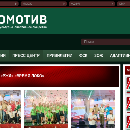
МССЖ
ЖДФЛ
СМИ
РИЯ
ПРЕСС-ЦЕНТР
ПРИВИЛЕГИИ
ФСК
ЗОЖ
АДАПТИВ
М
«РЖД» «ВРЕМЯ ЛОКО»