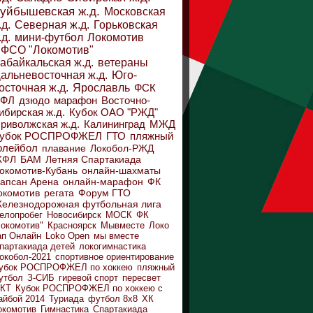
уйбышевская ж.д.
Московская
.д.
Северная ж.д.
Горьковская
.д.
мини-футбол
Локомотив
ФСО "Локомотив"
абайкальская ж.д.
ветераны
альневосточная ж.д.
Юго-
осточная ж.д.
Ярославль
ФСК
ДФЛ
дзюдо
марафон
Восточно-
ибирская ж.д.
Кубок ОАО "РЖД"
риволжская ж.д.
Калининград
МЖД
убок РОСПРОФЖЕЛ
ГТО
пляжный
олейбол
плавание
Локобол-РЖД
ЖФЛ
БАМ
Летняя Спартакиада
окомотив-Кубань
онлайн-шахматы
апсан Арена
онлайн-марафон
ФК
окомотив
регата
Форум ГТО
елезнодорожная футбольная лига
елопробег
Новосибирск
МОСК
ФК
Локомотив"
Красноярск
Мывместе
Локо
ап Онлайн
Loko Open
мы вместе
партакиада детей
локогимнастика
окобол-2021
спортивное ориентирование
убок РОСПРОФЖЕЛ по хоккею
пляжный
утбол
З-СИБ
гиревой спорт
пересвет
КТ
Кубок РОСПРОФЖЕЛ по хоккею с
айбой 2014
Туриада
футбол 8х8
ХК
окомотив
Гимнастика
Спартакиада