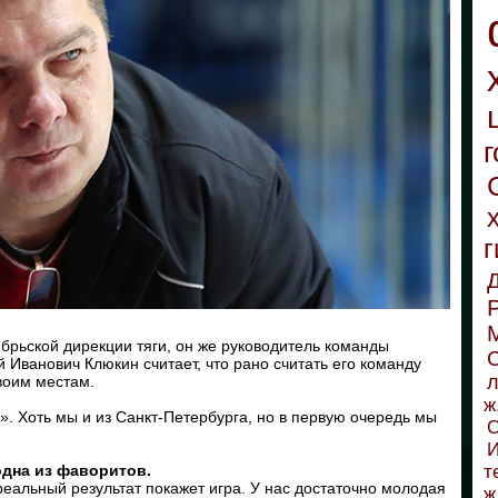
г
г
брьской дирекции тяги, он же руководитель команды
С
 Иванович Клюкин считает, что рано считать его команду
л
воим местам.
ж
. Хоть мы и из Санкт-Петербурга, но в первую очередь мы
О
И
 одна из фаворитов.
т
 реальный результат покажет игра. У нас достаточно молодая
ж