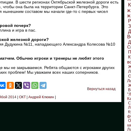
упицам. В шести регионах Октябрьской железной дороги есть
К
 чтобы она была на территории Санкт-Петербурга. Это
ж
ься нынешним составом мы начали где-то с первых чисел
ж
Р
гровой почерк?
З
лина и игра в пас.
Д
В
ьской железной дороги?
ения Дудукина №11, нападающего Александра Колесова №10
С
П
К
матчем. Обычно игроки и тренеры не любят этого
в
инице мы не закрываемся. Ребята общаются с игроками других
Л
каких проблем! Мы уважаем всех наших соперников.
С
Л
Ж
Вернуться назад
В
"
йбой 2014
|
ОКТ
|
Андрей Клюкин
|
К
С
Л
К
ф
О
ш
Л