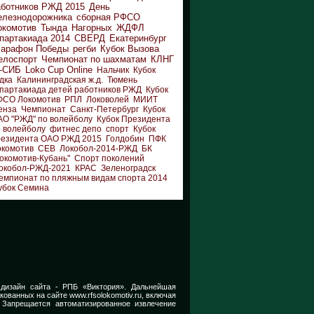
аботников РЖД 2015
День
елезнодорожника
сборная РФСО
окомотив
Тында
Нагорных
ЖДФЛ
партакиада 2014
СВЕРД
Екатеринбург
арафон Победы
регби
Кубок Вызова
елоспорт
Чемпионат по шахматам
КЛНГ
-СИБ
Loko Cup Online
Нальчик
Кубок
дка
Калининградская ж.д.
Тюмень
партакиада детей работников РЖД
Кубок
ФСО Локомотив
РПЛ
Локоволей
МИИТ
енза
Чемпионат
Санкт-Петербург
Кубок
АО "РЖД" по волейболу
Кубок Президента
 волейболу
фитнес депо
спорт
Кубок
резидента ОАО РЖД 2015
Голдобин
ПФК
окомотив
СЕВ
Локобол-2014-РЖД
БК
окомотив-Кубань"
Спорт поколений
окобол-РЖД-2021
КРАС
Зеленоградск
емпионат по пляжным видам спорта 2014
убок Семина
 дизайн сайта -
РПБ «Виктория».
Дальнейшая
икованных на сайте
www.rfsolokomotiv.ru,
включая
 Запрещается автоматизированное извлечение