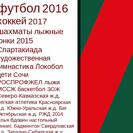
футбол
2016
хоккей
2017
шахматы
лыжные
онки
2015
Спартакиада
художественная
имнастика
Локобол
дети
Сочи
РОСПРОФЖЕЛ
лыжи
МССЖ
баскетбол
ЗОЖ
еверо-Кавказская ж.д.
егкая атлетика
Красноярская
.д.
Южно-Уральская ж.д.
Бег
ктябрьская ж.д.
РЖД
2014
лья Вдовин
настольный
еннис
бадминтон
Свердловская
.д.
Западно-Сибирская ж.д.