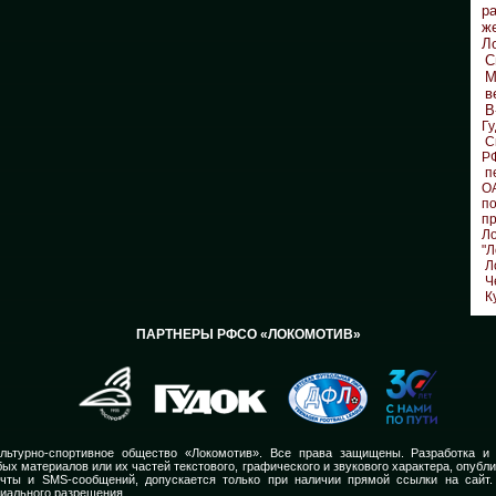
р
ж
Л
С
М
в
В
Гу
С
Р
п
О
по
п
Л
"Л
Л
Ч
К
ПАРТНЕРЫ РФСО «ЛОКОМОТИВ»
льтурно-спортивное общество «Локомотив». Все права защищены. Разработка и
ых материалов или их частей текстового, графического и звукового характера, опубл
очты и SMS-сообщений, допускается только при наличии прямой ссылки на сайт.
иального разрешения.