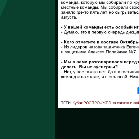
команда, которую мы собирали по кр
местные команды. Мы собирали свою,
заняло где-то пять лет, но сыгрыват
августа.
- У вашей команды есть особый и
- Думаю, это в первую очередь дисцип
- Кого отметите в составе Октябр
- Из лидеров назову защитника Евг
и защитника Алексея Полейчука №7.
- Мы с вами разговариваем перед 
делать. Вы не суеверны?
- Нет, у нас такого нет. Да и в гост
команд и на этаже, и в столовой. Ни
ТЕГИ:
Кубок РОСПРОФЖЕЛ по хоккею с ша