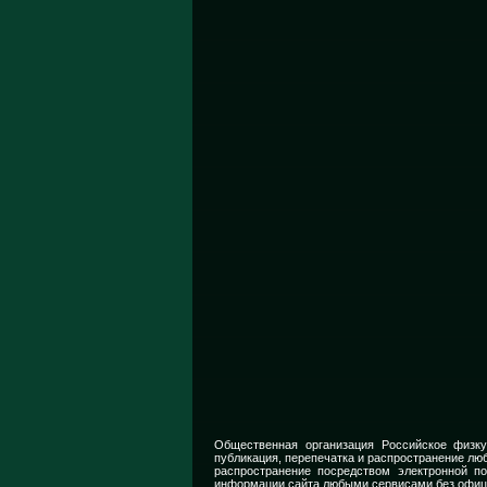
Общественная организация Российское физку
публикация, перепечатка и распространение люб
распространение посредством электронной п
информации сайта любыми сервисами без офиц