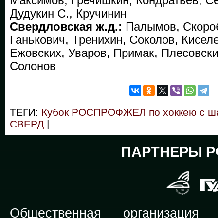
Максимов, Гречишкин, Кондратьев, С
Дудукин С., Кручинин
Свердловская ж.д.:
Палымов, Скороб
Ганькович, Тренихин, Соколов, Кисел
Ежовских, Уваров, Примак, Плесовск
Солонов
ТЕГИ:
Кубок РОСПРОФЖЕЛ по хоккею с ш
СВЕРД
|
ПАРТНЕРЫ Р
Общественная организация Р