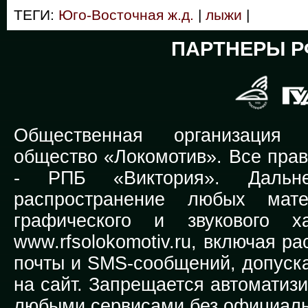
ТЕГИ:
Юго-Восточная ж.д.
|
лыжи
|
ПАРТНЕРЫ Р
Общественная организация Р
общество «Локомотив». Все прав
-
РПБ «Виктория».
Дальней
распространение любых мате
графического и звукового х
www.rfsolokomotiv.ru,
включая рас
почты и SMS-сообщений, допуска
на сайт. Запрещается автоматиз
любыми сервисами без официаль