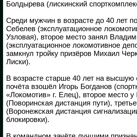
Болдырева (лискинский спорткомплек
Среди мужчин в возрасте до 40 лет п
Себелев (эксплуатационное локомоти
Узловая), второе место занял Влади
(эксплуатационное локомотивное деп
замкнул тройку призёров Михаил Чер
Лиски).
В возрасте старше 40 лет на высшую 
почёта взошёл Игорь Богданов (спор
«Локомотив» г. Елец), второе место у
(Поворинская дистанция пути), треть
(Воронежская дистанция сигнализаци
блокировки).
В командном зачёте лучшими призна