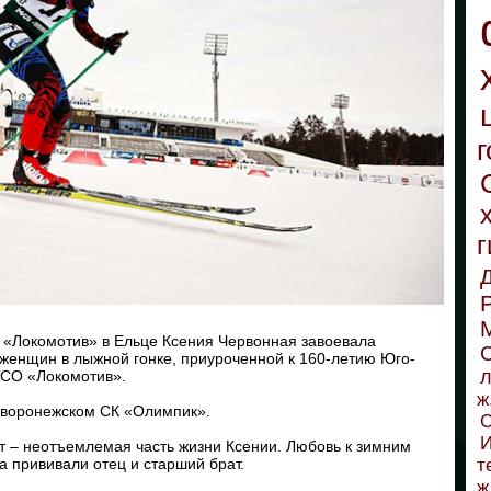
г
г
 ­«Локомотив» в Ельце Ксения Червонная завоевала
С
 женщин в лыжной гонке, приуроченной к 160-летию Юго-
л
ФСО «Локомотив».
ж
в воронежском СК «Олимпик».
О
И
ет – неотъемлемая часть жизни Ксении. Любовь к зимним
а прививали отец и старший брат.
т
ж