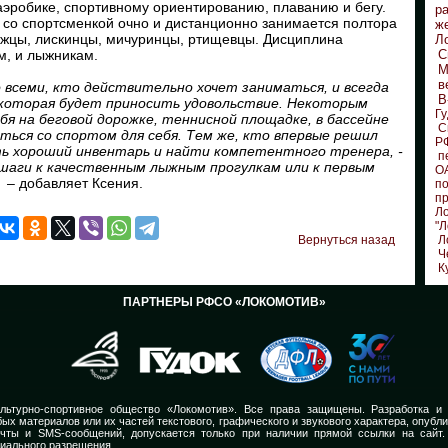
аэробике, спортивному ориентированию, плаванию и бегу.
р
 со спортсменкой очно и дистанционно занимается полтора
ж
ежцы, лискинцы, мичуринцы, ртищевцы. Дисциплина
Л
м, и лыжникам.
С
М
в
о всеми, кто действительно хочет заниматься, и всегда
В
 которая будет приносить удовольствие. Некоторым
Гу
бя на беговой дорожке, теннисной площадке, в бассейне
С
иться со спортом для себя. Тем же, кто впервые решил
Р
ь хороший инвентарь и найти компетентного тренера, ­
п
аги к качественным лыжным прогулкам или к первым
О
, – добавляет Ксения. ­
по
п
Л
"Л
Вернуться назад
Л
Ч
К
ПАРТНЕРЫ РФСО «ЛОКОМОТИВ»
льтурно-спортивное общество «Локомотив». Все права защищены. Разработка и
ых материалов или их частей текстового, графического и звукового характера, опубл
очты и SMS-сообщений, допускается только при наличии прямой ссылки на сайт.
иального разрешения.