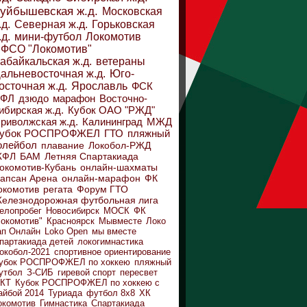
уйбышевская ж.д.
Московская
.д.
Северная ж.д.
Горьковская
.д.
мини-футбол
Локомотив
ФСО "Локомотив"
абайкальская ж.д.
ветераны
альневосточная ж.д.
Юго-
осточная ж.д.
Ярославль
ФСК
ДФЛ
дзюдо
марафон
Восточно-
ибирская ж.д.
Кубок ОАО "РЖД"
риволжская ж.д.
Калининград
МЖД
убок РОСПРОФЖЕЛ
ГТО
пляжный
олейбол
плавание
Локобол-РЖД
ЖФЛ
БАМ
Летняя Спартакиада
окомотив-Кубань
онлайн-шахматы
апсан Арена
онлайн-марафон
ФК
окомотив
регата
Форум ГТО
елезнодорожная футбольная лига
елопробег
Новосибирск
МОСК
ФК
Локомотив"
Красноярск
Мывместе
Локо
ап Онлайн
Loko Open
мы вместе
партакиада детей
локогимнастика
окобол-2021
спортивное ориентирование
убок РОСПРОФЖЕЛ по хоккею
пляжный
утбол
З-СИБ
гиревой спорт
пересвет
КТ
Кубок РОСПРОФЖЕЛ по хоккею с
айбой 2014
Туриада
футбол 8х8
ХК
окомотив
Гимнастика
Спартакиада