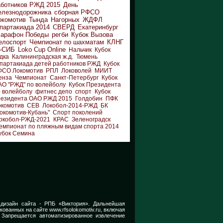
аботников РЖД 2015
День
елезнодорожника
сборная РФСО
окомотив
Тында
Нагорных
ЖДФЛ
партакиада 2014
СВЕРД
Екатеринбург
арафон Победы
регби
Кубок Вызова
елоспорт
Чемпионат по шахматам
КЛНГ
-СИБ
Loko Cup Online
Нальчик
Кубок
дка
Калининградская ж.д.
Тюмень
партакиада детей работников РЖД
Кубок
ФСО Локомотив
РПЛ
Локоволей
МИИТ
енза
Чемпионат
Санкт-Петербург
Кубок
АО "РЖД" по волейболу
Кубок Президента
 волейболу
фитнес депо
спорт
Кубок
резидента ОАО РЖД 2015
Голдобин
ПФК
окомотив
СЕВ
Локобол-2014-РЖД
БК
окомотив-Кубань"
Спорт поколений
окобол-РЖД-2021
КРАС
Зеленоградск
емпионат по пляжным видам спорта 2014
убок Семина
 дизайн сайта -
РПБ «Виктория».
Дальнейшая
икованных на сайте
www.rfsolokomotiv.ru,
включая
 Запрещается автоматизированное извлечение