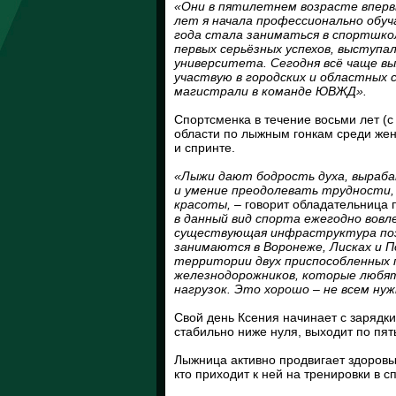
«Они в пятилетнем возрасте вперв
лет я начала профессионально обуч
года стала заниматься в спортшко
первых серьёзных успехов, выступал
университета. Сегодня всё чаще вы
участвую в городских и областных 
магистрали в команде ЮВЖД».
Спортсменка в течение восьми лет (с
области по лыжным гонкам среди жен
и спринте.
«Лыжи дают бодрость духа, выраба
и умение преодолевать трудности,
красоты,
– говорит обладательница п
в данный вид спорта ежегодно вовл
существующая инфра­структура по
занимаются в Воронеже, Лисках и П
территории двух приспособленных 
железнодорожников, которые любя
нагрузок. Это хорошо – не всем нуж
Свой день Ксения начинает с зарядки
стабильно ниже нуля, выходит по пят
Лыжница активно продвигает здоровый
кто приходит к ней на тренировки в с