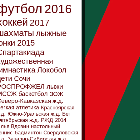
футбол
2016
хоккей
2017
шахматы
лыжные
онки
2015
Спартакиада
художественная
имнастика
Локобол
дети
Сочи
РОСПРОФЖЕЛ
лыжи
МССЖ
баскетбол
ЗОЖ
еверо-Кавказская ж.д.
егкая атлетика
Красноярская
.д.
Южно-Уральская ж.д.
Бег
ктябрьская ж.д.
РЖД
2014
лья Вдовин
настольный
еннис
бадминтон
Свердловская
.д.
Западно-Сибирская ж.д.