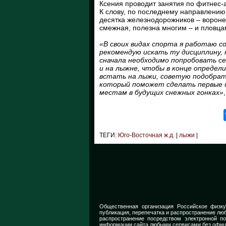
Ксения проводит занятия по фитнес-
К слову, по последнему направлению
десятка железнодорожников – ворон
смежная, полезна многим – и пловца
«В своих видах спорта я работаю с
рекомендую искать ту дисциплину,
сначала необходимо попробовать се
и на лыжне, чтобы в конце определ
встать на лыжи, советую подобрат
который поможет сделать первые ш
местам в будущих снежных гонках»
ТЕГИ:
Юго-Восточная ж.д.
|
лыжи
|
Общественная организация Российское физку
публикация, перепечатка и распространение люб
распространение посредством электронной п
информации сайта любыми сервисами без офиц