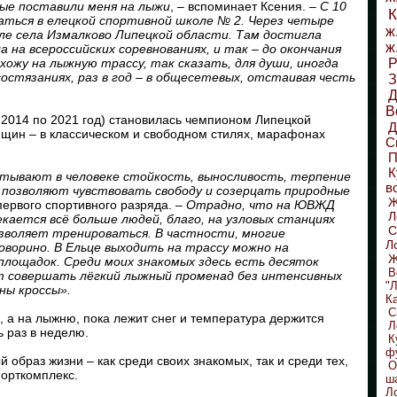
ые поставили меня на лыжи
, – вспоминает Ксения. –
С 10
К
аться в елецкой спортивной школе № 2. Через четыре
ж
ле села Измалково Липецкой области. Там достигла
ж
а на всероссийских соревнованиях, и так – до окончания
хожу на лыжную трассу, так сказать, для души, иногда
Р
состязаниях, раз в год – в общесетевых, отстаивая честь
З
Д
В
 2014 по 2021 год) становилась чемпионом Липецкой
щин – в классическом и свободном стилях, марафонах
С
П
К
тывают в человеке стойкость, выносливость, терпение
в
 позволяют чувствовать свободу и созерцать природные
ервого спортивного разряда. – ­
Отрадно, что на ЮВЖД
Л
екается всё больше людей, благо, на узловых станциях
С
зволяет тренироваться. В частности, многие
Л
оворино. В Ельце выходить на трассу можно на
Ж
площадок. Среди моих знакомых здесь есть десяток
В
т совершать лёгкий лыжный променад без интенсивных
"
ны кроссы».
К
С
, а на лыжню, пока лежит снег и температура держится
Л
ь раз в неделю.
К
ф
 образ жизни – как среди своих знакомых, так и среди тех,
О
порткомплекс.
ш
Л