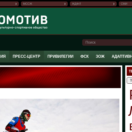
МССЖ
ЖДФЛ
СМИ
РИЯ
ПРЕСС-ЦЕНТР
ПРИВИЛЕГИИ
ФСК
ЗОЖ
АДАПТИВ
Т