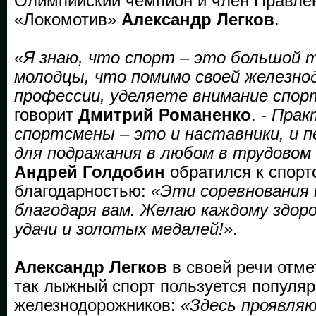
Олимпийский чемпион и член Правл
«Локомотив»
Александр Легков
.
«Я знаю, что спорт – это большой 
молодцы, что помимо своей железно
профессии, уделяете внимание спор
говорит
Дмитрий Романенко
. -
Прак
спортсмены – это и наставники, и п
для подражания в любом в трудовом
Андрей Голдобин
обратился к спорт
благодарностью:
«Эти соревнования 
благодаря вам. Желаю каждому здор
удачи и золотых медалей!»
.
Александр Легков
в своей речи отме
так лыжный спорт пользуется популя
железнодорожников:
«Здесь проявляю