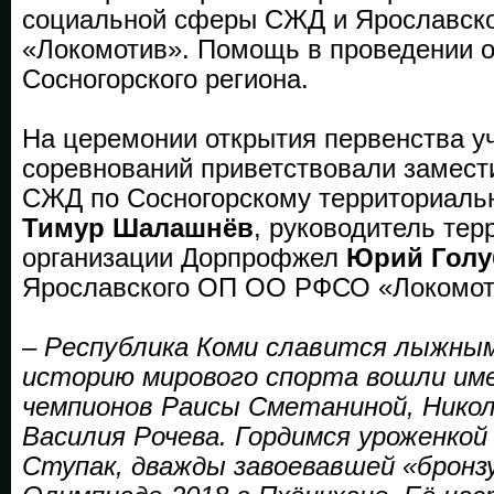
социальной сферы СЖД и Ярославс
«Локомотив». Помощь в проведении 
Сосногорского региона.
На церемонии открытия первенства у
соревнований приветствовали замест
СЖД по Сосногорскому территориаль
Тимур Шалашнёв
, руководитель те
организации Дорпрофжел
Юрий Гол
Ярославского ОП ОО РФСО «Локомо
– Республика Коми славится лыжны
историю мирового спорта вошли име
чемпионов Раисы Сметаниной, Никол
Василия Рочева. Гордимся уроженко
Ступак, дважды завоевавшей «бронз