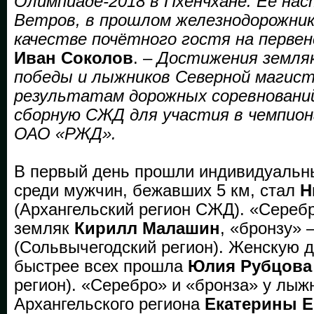
Олимпиаде-2018 в Пхёнчхане. Её нас
Ветров, в прошлом железнодорожник
качестве почётного гостя на перве
Иван Соколов
. –
Достижения земляк
победы и лыжников Северной магист
результатам дорожных соревнован
сборную СЖД для участия в чемпио
ОАО «РЖД».
В первый день прошли индивидуальн
среди мужчин, бежавших 5 км, стал
Н
(Архангельский регион СЖД). «Серебр
земляк
Кирилл Малашин
, «бронзу» 
(Сольвычегодский регион). Женскую 
быстрее всех прошла
Юлия Рубцова
регион). «Серебро» и «бронза» у лыж
Архангельского региона
Екатерины 