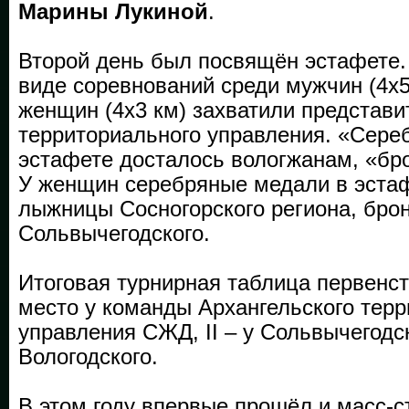
Марины Лукиной
.
Второй день был посвящён эстафете.
виде соревнований среди мужчин (4х5
женщин (4х3 км) захватили представи
территориального управления. «Сере
эстафете досталось вологжанам, «бр
У женщин серебряные медали в эста
лыжницы Сосногорского региона, бро
Сольвычегодского.
Итоговая турнирная таблица первенств
место у команды Архангельского тер
управления СЖД, II – у Сольвычегодско
Вологодского.
В этом году впервые прошёл и масс-с