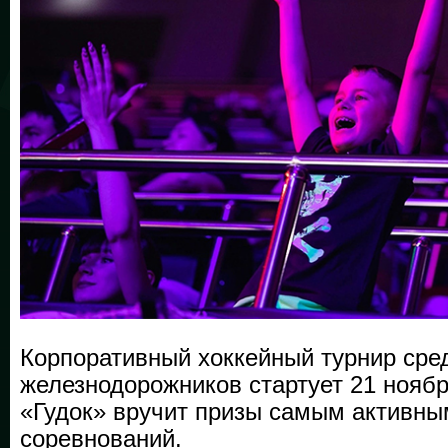
Корпоративный хоккейный турнир сре
железнодорожников стартует 21 ноябр
«Гудок» вручит призы самым активн
соревнований.