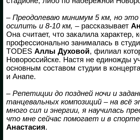
стадионе, либо по набережной Новор
–
Преодолеваю минимум 5 км, но это 
осилить и 8-10 км,
– рассказывает
Ан
Она считает, что закалила характер, к
профессионально занималась в студи
TODES
Аллы Духовой
, филиал кото
Новороссийске. Настя не единожды у
основным составом студии в концерт
и Анапе.
–
Репетиции до поздней ночи и зада
танцевальных композиций – на всё 
много сил и энергии, я научилась пр
что мне сейчас помогает и в спорте
Анастасия
.