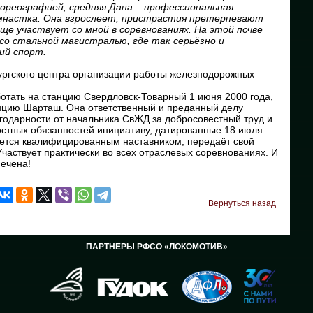
ореографией, средняя Дана – профессиональная
имнастка. Она взрослеет, пристрастия претерпевают
аще участвует со мной в соревнованиях. На этой почве
 со стальной магистралью, где так серьёзно и
ий спорт.
ургского центра организации работы железнодорожных
тать на станцию Свердловск-Товарный 1 июня 2000 года,
анцию Шарташ. Она ответственный и преданный делу
агодарности от начальника СвЖД за добросовестный труд и
стных обязанностей инициативу, датированные 18 июля
ляется квалифицированным наставником, передаёт свой
частвует практически во всех отраслевых соревнованиях. И
печена!
Вернуться назад
ПАРТНЕРЫ РФСО «ЛОКОМОТИВ»