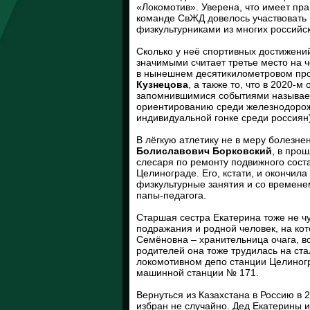
«Локомотив». Уверена, что имеет пра
команде СвЖД довелось участвовать 
физкультурниками из многих российск
Сколько у неё спортивных достижений
значимыми считает третье место на 
в нынешнем десятикилометровом проб
Кузнецова
, а также то, что в 2020
запомнившимися событиями называет
ориентированию среди железнодорожни
индивидуальной гонке среди россиян
В лёгкую атлетику не в меру болез
Болиславович Борковский
, в про
слесаря по ремонту подвижного сост
Целинограде. Его, кстати, и окончил
физкультурные занятия и со времене
папы-педагога.
Старшая сестра Екатерина тоже не чу
подражания и родной человек, на кот
Семёновна – хранительница очага, в
родителей она тоже трудилась на ст
локомотивном депо станции Целиногр
машинной станции № 171.
Вернуться из Казахстана в Россию в 
избран не случайно. Дед Екатерины 