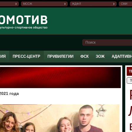
МССЖ
ЖДФЛ
СМИ
РИЯ
ПРЕСС-ЦЕНТР
ПРИВИЛЕГИИ
ФСК
ЗОЖ
АДАПТИВ
Т
Х
2021 года