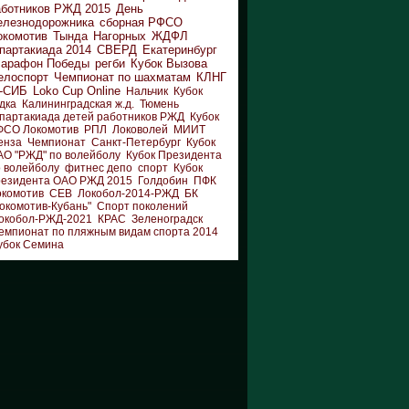
аботников РЖД 2015
День
елезнодорожника
сборная РФСО
окомотив
Тында
Нагорных
ЖДФЛ
партакиада 2014
СВЕРД
Екатеринбург
арафон Победы
регби
Кубок Вызова
елоспорт
Чемпионат по шахматам
КЛНГ
-СИБ
Loko Cup Online
Нальчик
Кубок
дка
Калининградская ж.д.
Тюмень
партакиада детей работников РЖД
Кубок
ФСО Локомотив
РПЛ
Локоволей
МИИТ
енза
Чемпионат
Санкт-Петербург
Кубок
АО "РЖД" по волейболу
Кубок Президента
 волейболу
фитнес депо
спорт
Кубок
резидента ОАО РЖД 2015
Голдобин
ПФК
окомотив
СЕВ
Локобол-2014-РЖД
БК
окомотив-Кубань"
Спорт поколений
окобол-РЖД-2021
КРАС
Зеленоградск
емпионат по пляжным видам спорта 2014
убок Семина