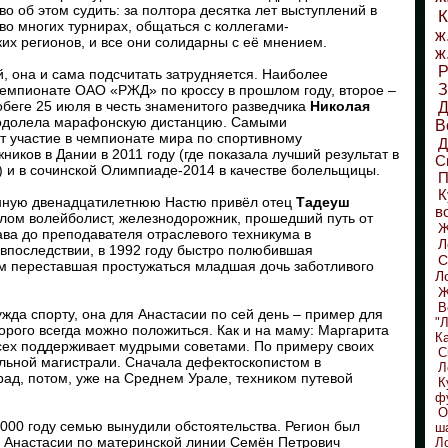
во об этом судить: за полтора десятка лет выступлений в
К
во многих турнирах, общаться с коллегами-
ж
их регионов, и все они солидарны с её мнением.
ж
Р
, она и сама подсчитать затрудняется. Наиболее
З
чемпионате ОАО «РЖД» по кроссу в прошлом году, второе –
еге 25 июля в честь знаменитого разведчика
Николая
Д
-м одолела марафонскую дистанцию. Самыми
В
 участие в чемпионате мира по спортивному
ков в Дании в 2011 году (где показала лучший результат в
С
) и в сочинской Олимпиаде-2014 в качестве болельщицы.
П
К
ненную двенадцатилетнюю Настю привёл отец
Тадеуш
в
шлом волейболист, железнодорожник, прошедший путь от
ава до преподавателя отраслевого техникума в
Л
а впоследствии, в 1992 году быстро полюбившая
С
м переставшая простужаться младшая дочь заботливого
Л
Ж
В
жда спорту, она для Анастасии по сей день – пример для
"
орого всегда можно положиться. Как и на маму: Маргарита
К
сех поддерживает мудрыми советами. По примеру своих
С
альной магистрали. Сначала дефектоскопистом в
Л
ад, потом, уже на Среднем Урале, техником путевой
К
ф
О
2000 году семью вынудили обстоятельства. Регион был
ш
и Анастасии по материнской линии Семён Петрович
Л