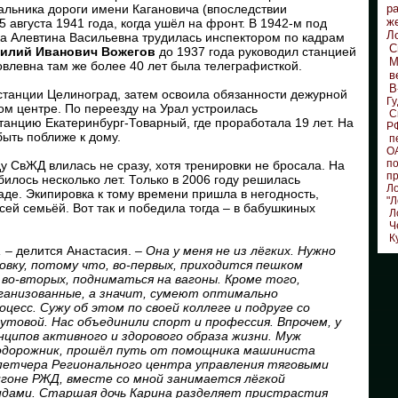
льника дороги имени Кагановича (впоследствии
р
ж
 августа 1941 года, когда ушёл на фронт. В 1942-м под
Л
ка Алевтина Васильевна трудилась инспектором по кадрам
С
илий Иванович Вожегов
до 1937 года руководил станцией
М
влевна там же более 40 лет была телеграфисткой.
в
В
станции Целиноград, затем освоила обязанности дежурной
Гу
ом центре. По переезду на Урал устроилась
С
танцию Екатеринбург-Товарный, где проработала 19 лет. На
Р
ыть поближе к дому.
п
О
по
у СвЖД влилась не сразу, хотя тренировки не бросала. На
п
илось несколько лет. Только в 2006 году решилась
Л
аде. Экипировка к тому времени пришла в негодность,
"Л
сей семьёй. Вот так и победила тогда – в бабушкиных
Л
Ч
К
 –
делится Анастасия.
– Она у меня не из лёгких. Нужно
вку, потому что, во-первых, приходится пешком
во-вторых, подниматься на вагоны. Кроме того,
рганизованные, а значит, сумеют оптимально
цесс. Сужу об этом по своей коллеге и подруге со
товой. Нас объединили спорт и профессия. Впрочем, у
нципов активного и здорового образа жизни. Муж
нодорожник, прошёл путь от помощника машиниста
петчера Регионального центра управления тяговыми
игоне РЖД, вместе со мной занимается лёгкой
идами. Старшая дочь Карина разделяет пристрастия