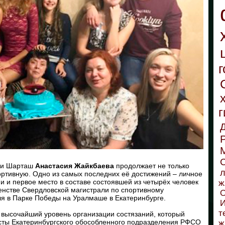
г
г
С
ции Шарташ
Анастасия Жайкбаева
продолжает не только
л
ртивную. Одно из самых последних её достижений – личное
ии и первое место в составе состоявшей из четырёх человек
ж
енстве Свердловской магистрали по спортивному
О
я в Парке Победы на Уралмаше в Екатеринбурге.
И
т
 высочайший уровень организации состязаний, который
сты Екатеринбургского обособленного подразделения РФСО
ж