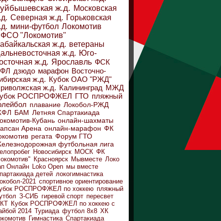
уйбышевская ж.д.
Московская
.д.
Северная ж.д.
Горьковская
.д.
мини-футбол
Локомотив
ФСО "Локомотив"
абайкальская ж.д.
ветераны
альневосточная ж.д.
Юго-
осточная ж.д.
Ярославль
ФСК
ДФЛ
дзюдо
марафон
Восточно-
ибирская ж.д.
Кубок ОАО "РЖД"
риволжская ж.д.
Калининград
МЖД
убок РОСПРОФЖЕЛ
ГТО
пляжный
олейбол
плавание
Локобол-РЖД
ЖФЛ
БАМ
Летняя Спартакиада
окомотив-Кубань
онлайн-шахматы
апсан Арена
онлайн-марафон
ФК
окомотив
регата
Форум ГТО
елезнодорожная футбольная лига
елопробег
Новосибирск
МОСК
ФК
Локомотив"
Красноярск
Мывместе
Локо
ап Онлайн
Loko Open
мы вместе
партакиада детей
локогимнастика
окобол-2021
спортивное ориентирование
убок РОСПРОФЖЕЛ по хоккею
пляжный
утбол
З-СИБ
гиревой спорт
пересвет
КТ
Кубок РОСПРОФЖЕЛ по хоккею с
айбой 2014
Туриада
футбол 8х8
ХК
окомотив
Гимнастика
Спартакиада