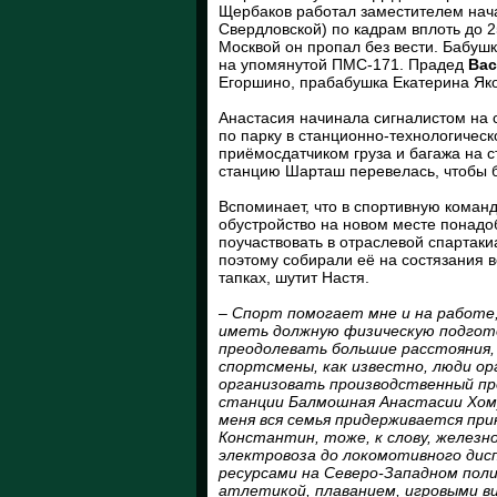
Щербаков работал заместителем нача
Свердловской) по кадрам вплоть до 25
Москвой он пропал без вести. Бабуш
на упомянутой ПМС-171. Прадед
Вас
Егоршино, прабабушка Екатерина Яко
Анастасия начинала сигналистом на 
по парку в станционно-технологическ
приёмосдатчиком груза и багажа на с
станцию Шарташ перевелась, чтобы б
Вспоминает, что в спортивную команд
обустройство на новом месте понадоб
поучаствовать в отраслевой спартаки
поэтому собирали её на состязания в
тапках, шутит Настя.
– Спорт помогает мне и на работе,
иметь должную физическую подгото
преодолевать большие расстояния, 
спортсмены, как известно, люди о
организовать производственный про
станции Балмошная Анастасии Хому
меня вся семья придерживается при
Константин, тоже, к слову, желез
электровоза до локомотивного дис
ресурсами на Северо-Западном пол
атлетикой, плаванием, игровыми в