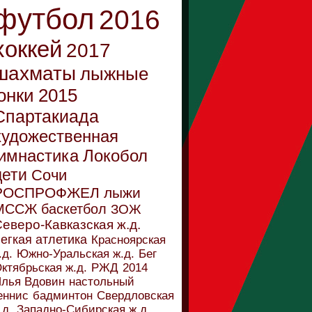
футбол
2016
хоккей
2017
шахматы
лыжные
онки
2015
Спартакиада
художественная
имнастика
Локобол
дети
Сочи
РОСПРОФЖЕЛ
лыжи
МССЖ
баскетбол
ЗОЖ
еверо-Кавказская ж.д.
егкая атлетика
Красноярская
.д.
Южно-Уральская ж.д.
Бег
ктябрьская ж.д.
РЖД
2014
лья Вдовин
настольный
еннис
бадминтон
Свердловская
.д.
Западно-Сибирская ж.д.