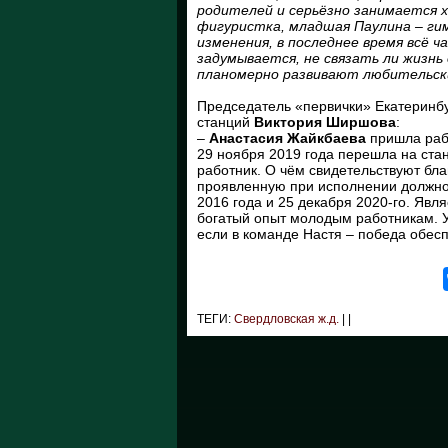
родителей и серьёзно занимается х
фигуристка, младшая Паулина – г
изменения, в последнее время всё ч
задумывается, не связать ли жизнь
планомерно развивают любительск
Председатель «первички» Екатеринб
станций
Виктория Ширшова
:
–
Анастасия Жайкбаева
пришла рабо
29 ноября 2019 года перешла на ст
работник. О чём свидетельствуют бл
проявленную при исполнении должно
2016 года и 25 декабря 2020-го. Яв
богатый опыт молодым работникам. У
если в команде Настя – победа обес
ТЕГИ:
Свердловская ж.д.
|
|