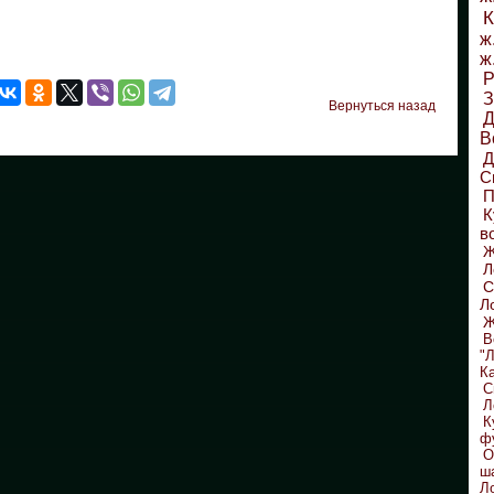
К
ж
ж
Р
З
Вернуться назад
Д
В
С
П
К
в
Л
С
Л
Ж
В
"
К
С
Л
К
ф
О
ш
Л