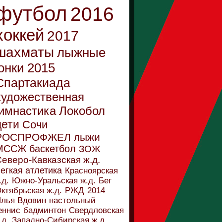
футбол
2016
хоккей
2017
шахматы
лыжные
онки
2015
Спартакиада
художественная
имнастика
Локобол
дети
Сочи
РОСПРОФЖЕЛ
лыжи
МССЖ
баскетбол
ЗОЖ
еверо-Кавказская ж.д.
егкая атлетика
Красноярская
.д.
Южно-Уральская ж.д.
Бег
ктябрьская ж.д.
РЖД
2014
лья Вдовин
настольный
еннис
бадминтон
Свердловская
.д.
Западно-Сибирская ж.д.