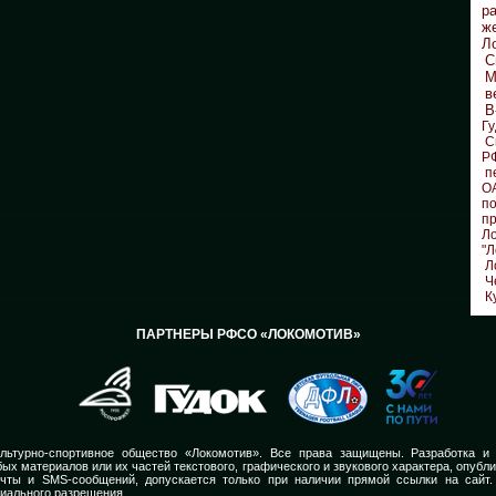
р
ж
Л
С
М
в
В
Гу
С
Р
п
О
по
п
Л
"Л
Л
Ч
К
ПАРТНЕРЫ РФСО «ЛОКОМОТИВ»
льтурно-спортивное общество «Локомотив». Все права защищены. Разработка и
ых материалов или их частей текстового, графического и звукового характера, опубл
очты и SMS-сообщений, допускается только при наличии прямой ссылки на сайт.
иального разрешения.