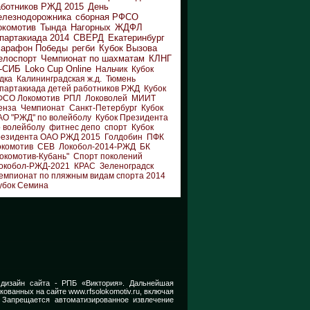
аботников РЖД 2015
День
елезнодорожника
сборная РФСО
окомотив
Тында
Нагорных
ЖДФЛ
партакиада 2014
СВЕРД
Екатеринбург
арафон Победы
регби
Кубок Вызова
елоспорт
Чемпионат по шахматам
КЛНГ
-СИБ
Loko Cup Online
Нальчик
Кубок
дка
Калининградская ж.д.
Тюмень
партакиада детей работников РЖД
Кубок
ФСО Локомотив
РПЛ
Локоволей
МИИТ
енза
Чемпионат
Санкт-Петербург
Кубок
АО "РЖД" по волейболу
Кубок Президента
 волейболу
фитнес депо
спорт
Кубок
резидента ОАО РЖД 2015
Голдобин
ПФК
окомотив
СЕВ
Локобол-2014-РЖД
БК
окомотив-Кубань"
Спорт поколений
окобол-РЖД-2021
КРАС
Зеленоградск
емпионат по пляжным видам спорта 2014
убок Семина
 дизайн сайта -
РПБ «Виктория».
Дальнейшая
икованных на сайте
www.rfsolokomotiv.ru,
включая
 Запрещается автоматизированное извлечение