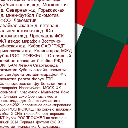
уйбышевская ж.д.
Московская
.д.
Северная ж.д.
Горьковская
.д.
мини-футбол
Локомотив
ФСО "Локомотив"
абайкальская ж.д.
ветераны
альневосточная ж.д.
Юго-
осточная ж.д.
Ярославль
ФСК
ДФЛ
дзюдо
марафон
Восточно-
ибирская ж.д.
Кубок ОАО "РЖД"
риволжская ж.д.
Калининград
МЖД
убок РОСПРОФЖЕЛ
ГТО
пляжный
олейбол
плавание
Локобол-РЖД
ЖФЛ
БАМ
Летняя Спартакиада
окомотив-Кубань
онлайн-шахматы
апсан Арена
онлайн-марафон
ФК
окомотив
регата
Форум ГТО
елезнодорожная футбольная лига
елопробег
Новосибирск
МОСК
ФК
Локомотив"
Красноярск
Мывместе
Локо
ап Онлайн
Loko Open
мы вместе
партакиада детей
локогимнастика
окобол-2021
спортивное ориентирование
убок РОСПРОФЖЕЛ по хоккею
пляжный
утбол
З-СИБ
гиревой спорт
пересвет
КТ
Кубок РОСПРОФЖЕЛ по хоккею с
айбой 2014
Туриада
футбол 8х8
ХК
окомотив
Гимнастика
Спартакиада