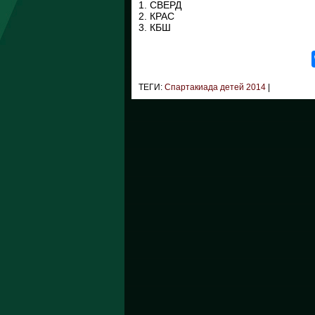
1. СВЕРД
2. КРАС
3. КБШ
ТЕГИ:
Спартакиада детей 2014
|