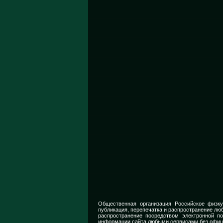
Общественная организация Российское физку
публикация, перепечатка и распространение люб
распространение посредством электронной п
информации сайта любыми сервисами без офиц