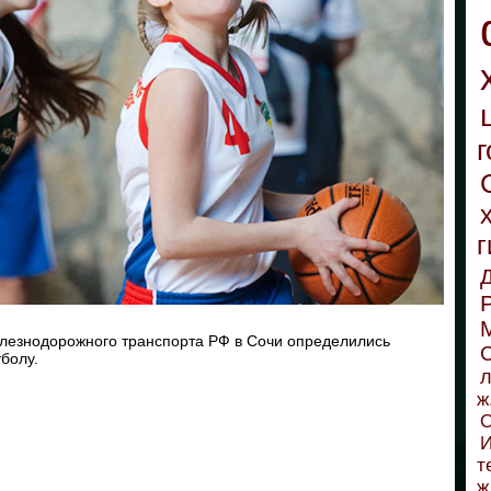
г
г
елезнодорожного транспорта РФ в Сочи определились
С
болу.
л
ж
О
И
т
ж